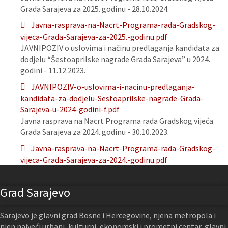
Grada Sarajeva za 2025. godinu - 28.10.2024.
Javna-rasprava-na-Nacrt-Programa-rada-Gradskog-
vijeca-Grada-Sarajeva-za-2025.-godinu.pdf
JAVNIPOZIV o uslovima i načinu predlaganja kandidata za
dodjelu “Šestoaprilske nagrade Grada Sarajeva” u 2024.
godini - 11.12.2023.
JAVNIPOZIV-o-uslovima-i-nacinu-predlaganja-
kandidata-za-dodjelu-Sestoaprilske-nagrade-Grada-
Sarajeva-u-2024-godini-f.pdf
Javna rasprava na Nacrt Programa rada Gradskog vijeća
Grada Sarajeva za 2024. godinu - 30.10.2023.
Javna-rasprava-na-Nacrt-Programa-rada-Gradskog-
vijeca-Grada-Sarajeva-za-2024.-godinu.pdf
Grad Sarajevo
Sarajevo je glavni grad Bosne i Hercegovine, njena metropola i
njen najveći urbani, kulturni, ekonomski i prometni centar, glavni