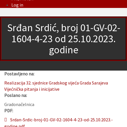
Log in
Srđan Srdić, broj 01-GV-02-
1604-4-23 od 25.10.2023.
godine
Postavljeno na:
Realizacija 32. sjednice Gradskog vijeća Grada Sarajeva
Vijećnička pitanja i inicijative
Poslano na:
Gradonačelnica
PDF:
Srdan-Srdic-broj-01-GV-02-1604-4-23-od-25.10.2023.-
godine.pdf