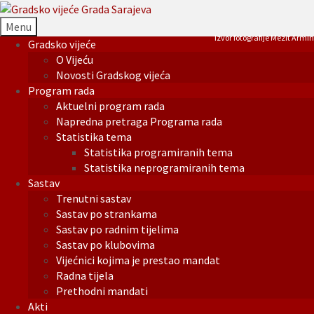
Menu
Izvor fotografije Mezit Armin
Gradsko vijeće
O Vijeću
Novosti Gradskog vijeća
Program rada
Aktuelni program rada
Napredna pretraga Programa rada
Statistika tema
Statistika programiranih tema
Statistika neprogramiranih tema
Sastav
Trenutni sastav
Sastav po strankama
Sastav po radnim tijelima
Sastav po klubovima
Vijećnici kojima je prestao mandat
Radna tijela
Prethodni mandati
Akti