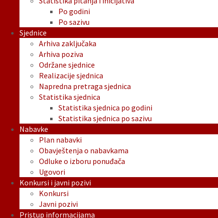
Statistika pitanja i inicijativa
Po godini
Po sazivu
Sjednice
Arhiva zaključaka
Arhiva poziva
Održane sjednice
Realizacije sjednica
Napredna pretraga sjednica
Statistika sjednica
Statistika sjednica po godini
Statistika sjednica po sazivu
Nabavke
Plan nabavki
Obavještenja o nabavkama
Odluke o izboru ponuđača
Ugovori
Konkursi i javni pozivi
Konkursi
Javni pozivi
Pristup informacijama