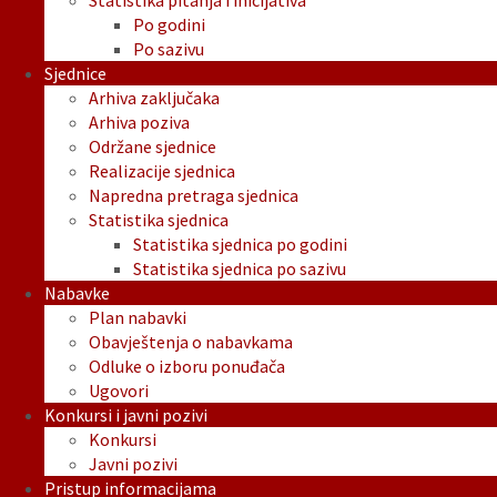
Statistika pitanja i inicijativa
Po godini
Po sazivu
Sjednice
Arhiva zaključaka
Arhiva poziva
Održane sjednice
Realizacije sjednica
Napredna pretraga sjednica
Statistika sjednica
Statistika sjednica po godini
Statistika sjednica po sazivu
Nabavke
Plan nabavki
Obavještenja o nabavkama
Odluke o izboru ponuđača
Ugovori
Konkursi i javni pozivi
Konkursi
Javni pozivi
Pristup informacijama