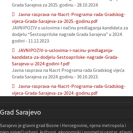
Grada Sarajeva za 2025. godinu - 28.10.2024.
Javna-rasprava-na-Nacrt-Programa-rada-Gradskog-
vijeca-Grada-Sarajeva-za-2025.-godinu.pdf
JAVNIPOZIV o uslovima i načinu predlaganja kandidata za
dodjelu “Šestoaprilske nagrade Grada Sarajeva” u 2024.
godini - 11.12.2023.
JAVNIPOZIV-o-uslovima-i-nacinu-predlaganja-
kandidata-za-dodjelu-Sestoaprilske-nagrade-Grada-
Sarajeva-u-2024-godini-f.pdf
Javna rasprava na Nacrt Programa rada Gradskog vijeća
Grada Sarajeva za 2024. godinu - 30.10.2023.
Javna-rasprava-na-Nacrt-Programa-rada-Gradskog-
vijeca-Grada-Sarajeva-za-2024.-godinu.pdf
Grad Sarajevo
Sarajevo je glavni grad Bosne i Hercegovine, njena metropola i
njen najveći urbani, kulturni, ekonomski i prometni centar, glavni