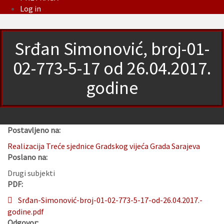
Log in
Srđan Simonović, broj-01-
02-773-5-17 od 26.04.2017.
godine
Postavljeno na:
Realizacija Treće sjednice Gradskog vijeća Grada Sarajeva
Poslano na:
Drugi subjekti
PDF:
Srđan-Simonović-broj-01-02-773-5-17-od-26.04.2017.-
godine.pdf
Odgovor: