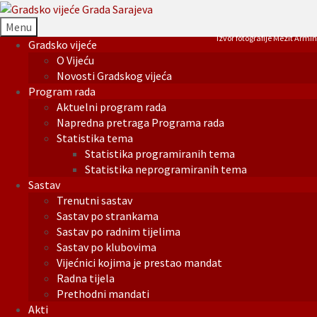
Menu
Izvor fotografije Mezit Armin
Gradsko vijeće
O Vijeću
Novosti Gradskog vijeća
Program rada
Aktuelni program rada
Napredna pretraga Programa rada
Statistika tema
Statistika programiranih tema
Statistika neprogramiranih tema
Sastav
Trenutni sastav
Sastav po strankama
Sastav po radnim tijelima
Sastav po klubovima
Vijećnici kojima je prestao mandat
Radna tijela
Prethodni mandati
Akti