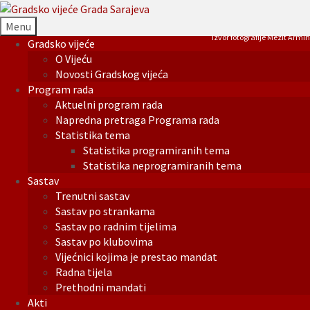
Menu
Izvor fotografije Mezit Armin
Gradsko vijeće
O Vijeću
Novosti Gradskog vijeća
Program rada
Aktuelni program rada
Napredna pretraga Programa rada
Statistika tema
Statistika programiranih tema
Statistika neprogramiranih tema
Sastav
Trenutni sastav
Sastav po strankama
Sastav po radnim tijelima
Sastav po klubovima
Vijećnici kojima je prestao mandat
Radna tijela
Prethodni mandati
Akti