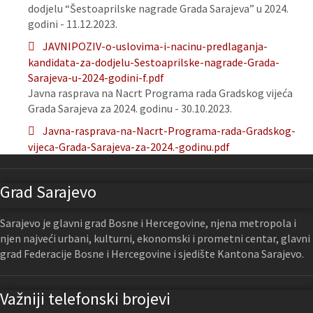
dodjelu “Šestoaprilske nagrade Grada Sarajeva” u 2024.
godini - 11.12.2023.
JAVNIPOZIV-o-uslovima-i-nacinu-predlaganja-
kandidata-za-dodjelu-Sestoaprilske-nagrade-Grada-
Sarajeva-u-2024-godini-f.pdf
Javna rasprava na Nacrt Programa rada Gradskog vijeća
Grada Sarajeva za 2024. godinu - 30.10.2023.
Javna-rasprava-na-Nacrt-Programa-rada-Gradskog-
vijeca-Grada-Sarajeva-za-2024.-godinu.pdf
Grad Sarajevo
Sarajevo je glavni grad Bosne i Hercegovine, njena metropola i
njen najveći urbani, kulturni, ekonomski i prometni centar, glavni
grad Federacije Bosne i Hercegovine i sjedište Kantona Sarajevo.
Važniji telefonski brojevi