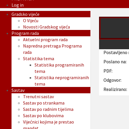
Log in
Gradsko vijeće
O Vijeću
Novosti Gradskog vijeća
Program rada
Aktuelni program rada
Napredna pretraga Programa
rada
Postavljeno 
Statistika tema
Poslano na:
Statistika programiranih
PDF:
tema
Statistika neprogramiranih
Odgovor:
tema
Realizirano:
Sastav
Trenutni sastav
Sastav po strankama
Sastav po radnim tijelima
Sastav po klubovima
Vijećnici kojima je prestao
mandat