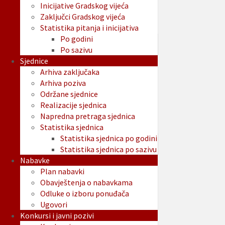
Inicijative Gradskog vijeća
Zaključci Gradskog vijeća
Statistika pitanja i inicijativa
Po godini
Po sazivu
Sjednice
Arhiva zaključaka
Arhiva poziva
Održane sjednice
Realizacije sjednica
Napredna pretraga sjednica
Statistika sjednica
Statistika sjednica po godini
Statistika sjednica po sazivu
Nabavke
Plan nabavki
Obavještenja o nabavkama
Odluke o izboru ponuđača
Ugovori
Konkursi i javni pozivi