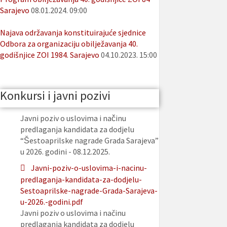
Sarajevo
08.01.2024. 09:00
Najava održavanja konstituirajuće sjednice
Odbora za organizaciju obilježavanja 40.
godišnjice ZOI 1984. Sarajevo
04.10.2023. 15:00
Konkursi i javni pozivi
Javni poziv o uslovima i načinu
predlaganja kandidata za dodjelu
“Šestoaprilske nagrade Grada Sarajeva”
u 2026. godini - 08.12.2025.
Javni-poziv-o-uslovima-i-nacinu-
predlaganja-kandidata-za-dodjelu-
Sestoaprilske-nagrade-Grada-Sarajeva-
u-2026.-godini.pdf
Javni poziv o uslovima i načinu
predlaganja kandidata za dodjelu