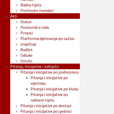
Radna tijela
Prethodni mandati
Akti
Statut
Poslovnik o radu
Propisi
Platforma djelovanja po sazivu
Izvještaji
Budžet
Odluke
Ostalo
Pitanja, inicijative i zaključci
Pitanja i inicijative po podnosiocu
Pitanja i inicijative po
vijećniku
Pitanja i inicijative po klubu
Pitanja i inicijative po
radnom tijelu
Pitanja i inicijative po dostavi
Pitanja i inicijative po sjednici