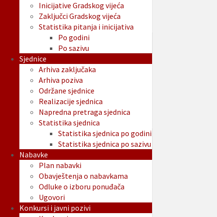
Inicijative Gradskog vijeća
Zaključci Gradskog vijeća
Statistika pitanja i inicijativa
Po godini
Po sazivu
Sjednice
Arhiva zaključaka
Arhiva poziva
Održane sjednice
Realizacije sjednica
Napredna pretraga sjednica
Statistika sjednica
Statistika sjednica po godini
Statistika sjednica po sazivu
Nabavke
Plan nabavki
Obavještenja o nabavkama
Odluke o izboru ponuđača
Ugovori
Konkursi i javni pozivi