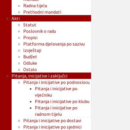
Radna tijela
Prethodni mandati
Akti
Statut
Poslovnik o radu
Propisi
Platforma djelovanja po sazivu
Izvještaji
Budžet
Odluke
Ostalo
Pitanja, inicijative i zaključci
Pitanja i inicijative po podnosiocu
Pitanja i inicijative po
vijećniku
Pitanja i inicijative po klubu
Pitanja i inicijative po
radnom tijelu
Pitanja i inicijative po dostavi
Pitanja i inicijative po sjednici