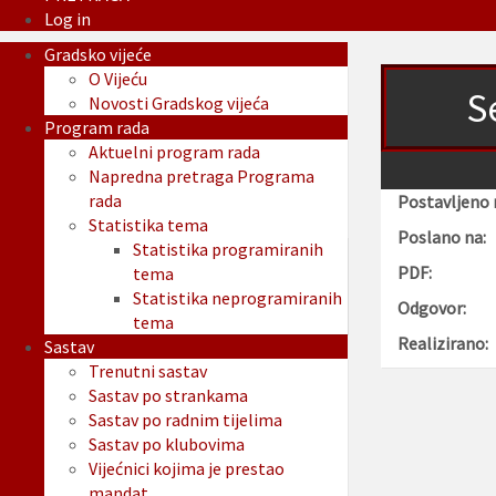
Log in
Gradsko vijeće
O Vijeću
S
Novosti Gradskog vijeća
Program rada
Aktuelni program rada
Napredna pretraga Programa
rada
Postavljeno 
Statistika tema
Poslano na:
Statistika programiranih
PDF:
tema
Statistika neprogramiranih
Odgovor:
tema
Realizirano:
Sastav
Trenutni sastav
Sastav po strankama
Sastav po radnim tijelima
Sastav po klubovima
Vijećnici kojima je prestao
mandat