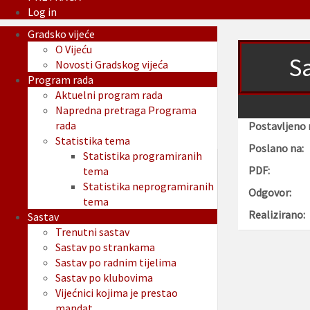
Log in
Gradsko vijeće
O Vijeću
Sa
Novosti Gradskog vijeća
Program rada
Aktuelni program rada
Napredna pretraga Programa
rada
Postavljeno 
Statistika tema
Poslano na:
Statistika programiranih
PDF:
tema
Statistika neprogramiranih
Odgovor:
tema
Realizirano:
Sastav
Trenutni sastav
Sastav po strankama
Sastav po radnim tijelima
Sastav po klubovima
Vijećnici kojima je prestao
mandat