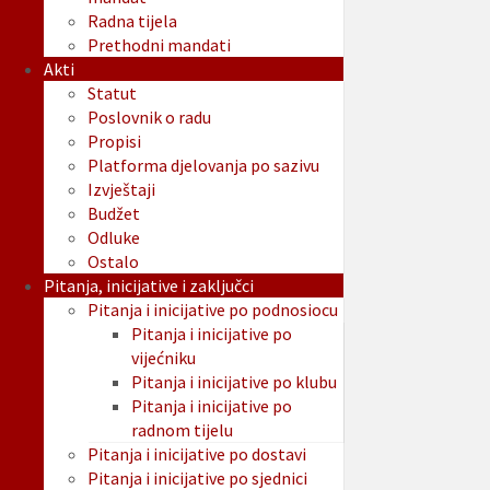
Radna tijela
Prethodni mandati
Akti
Statut
Poslovnik o radu
Propisi
Platforma djelovanja po sazivu
Izvještaji
Budžet
Odluke
Ostalo
Pitanja, inicijative i zaključci
Pitanja i inicijative po podnosiocu
Pitanja i inicijative po
vijećniku
Pitanja i inicijative po klubu
Pitanja i inicijative po
radnom tijelu
Pitanja i inicijative po dostavi
Pitanja i inicijative po sjednici