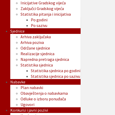
Inicijative Gradskog vijeća
Zaključci Gradskog vijeća
Statistika pitanja i inicijativa
Po godini
Po sazivu
Sjednice
Arhiva zaključaka
Arhiva poziva
Održane sjednice
Realizacije sjednica
Napredna pretraga sjednica
Statistika sjednica
Statistika sjednica po godini
Statistika sjednica po sazivu
Nabavke
Plan nabavki
Obavještenja o nabavkama
Odluke o izboru ponuđača
Ugovori
Konkursi i javni pozivi