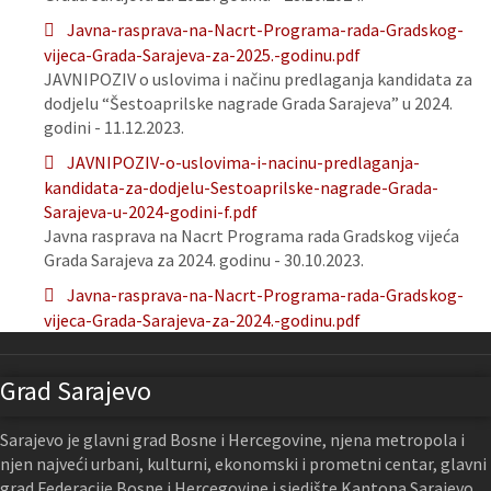
Javna-rasprava-na-Nacrt-Programa-rada-Gradskog-
vijeca-Grada-Sarajeva-za-2025.-godinu.pdf
JAVNIPOZIV o uslovima i načinu predlaganja kandidata za
dodjelu “Šestoaprilske nagrade Grada Sarajeva” u 2024.
godini - 11.12.2023.
JAVNIPOZIV-o-uslovima-i-nacinu-predlaganja-
kandidata-za-dodjelu-Sestoaprilske-nagrade-Grada-
Sarajeva-u-2024-godini-f.pdf
Javna rasprava na Nacrt Programa rada Gradskog vijeća
Grada Sarajeva za 2024. godinu - 30.10.2023.
Javna-rasprava-na-Nacrt-Programa-rada-Gradskog-
vijeca-Grada-Sarajeva-za-2024.-godinu.pdf
Grad Sarajevo
Sarajevo je glavni grad Bosne i Hercegovine, njena metropola i
njen najveći urbani, kulturni, ekonomski i prometni centar, glavni
grad Federacije Bosne i Hercegovine i sjedište Kantona Sarajevo.