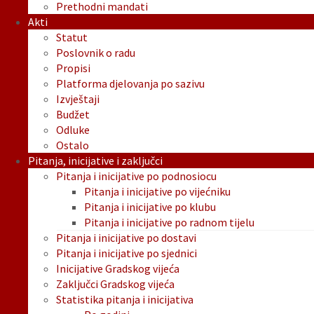
Prethodni mandati
Akti
Statut
Poslovnik o radu
Propisi
Platforma djelovanja po sazivu
Izvještaji
Budžet
Odluke
Ostalo
Pitanja, inicijative i zaključci
Pitanja i inicijative po podnosiocu
Pitanja i inicijative po vijećniku
Pitanja i inicijative po klubu
Pitanja i inicijative po radnom tijelu
Pitanja i inicijative po dostavi
Pitanja i inicijative po sjednici
Inicijative Gradskog vijeća
Zaključci Gradskog vijeća
Statistika pitanja i inicijativa