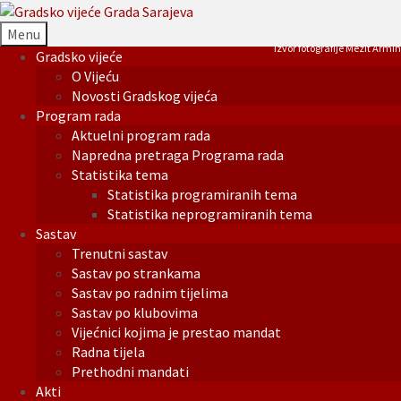
Menu
Izvor fotografije Mezit Armin
Gradsko vijeće
O Vijeću
Novosti Gradskog vijeća
Program rada
Aktuelni program rada
Napredna pretraga Programa rada
Statistika tema
Statistika programiranih tema
Statistika neprogramiranih tema
Sastav
Trenutni sastav
Sastav po strankama
Sastav po radnim tijelima
Sastav po klubovima
Vijećnici kojima je prestao mandat
Radna tijela
Prethodni mandati
Akti