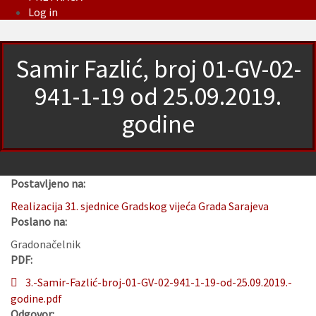
Log in
Samir Fazlić, broj 01-GV-02-
941-1-19 od 25.09.2019.
godine
Postavljeno na:
Realizacija 31. sjednice Gradskog vijeća Grada Sarajeva
Poslano na:
Gradonačelnik
PDF:
3.-Samir-Fazlić-broj-01-GV-02-941-1-19-od-25.09.2019.-
godine.pdf
Odgovor: