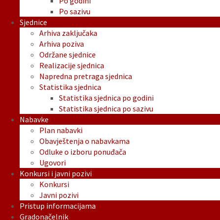
Po godini
Po sazivu
Sjednice
Arhiva zaključaka
Arhiva poziva
Održane sjednice
Realizacije sjednica
Napredna pretraga sjednica
Statistika sjednica
Statistika sjednica po godini
Statistika sjednica po sazivu
Nabavke
Plan nabavki
Obavještenja o nabavkama
Odluke o izboru ponuđača
Ugovori
Konkursi i javni pozivi
Konkursi
Javni pozivi
Pristup informacijama
Gradonačelnik