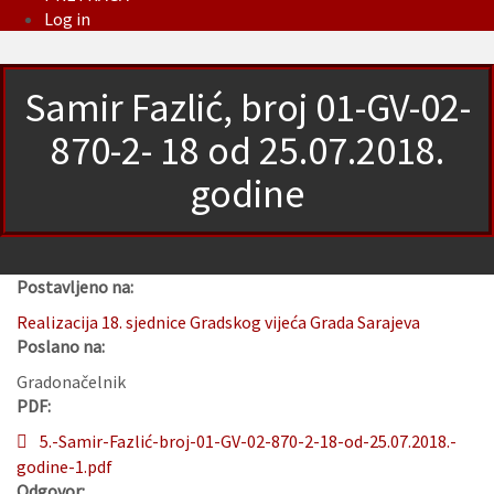
Log in
Samir Fazlić, broj 01-GV-02-
870-2- 18 od 25.07.2018.
godine
Postavljeno na:
Realizacija 18. sjednice Gradskog vijeća Grada Sarajeva
Poslano na:
Gradonačelnik
PDF:
5.-Samir-Fazlić-broj-01-GV-02-870-2-18-od-25.07.2018.-
godine-1.pdf
Odgovor: