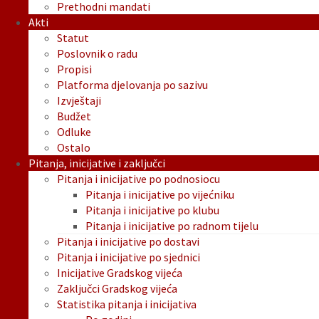
Prethodni mandati
Akti
Statut
Poslovnik o radu
Propisi
Platforma djelovanja po sazivu
Izvještaji
Budžet
Odluke
Ostalo
Pitanja, inicijative i zaključci
Pitanja i inicijative po podnosiocu
Pitanja i inicijative po vijećniku
Pitanja i inicijative po klubu
Pitanja i inicijative po radnom tijelu
Pitanja i inicijative po dostavi
Pitanja i inicijative po sjednici
Inicijative Gradskog vijeća
Zaključci Gradskog vijeća
Statistika pitanja i inicijativa