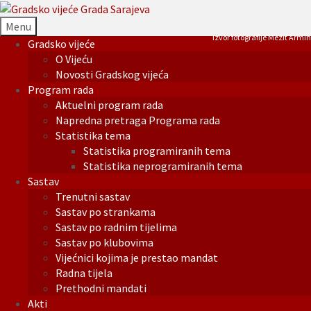
Menu
Izvor fotografije Mezit Armin
Gradsko vijeće
O Vijeću
Novosti Gradskog vijeća
Program rada
Aktuelni program rada
Napredna pretraga Programa rada
Statistika tema
Statistika programiranih tema
Statistika neprogramiranih tema
Sastav
Trenutni sastav
Sastav po strankama
Sastav po radnim tijelima
Sastav po klubovima
Vijećnici kojima je prestao mandat
Radna tijela
Prethodni mandati
Akti