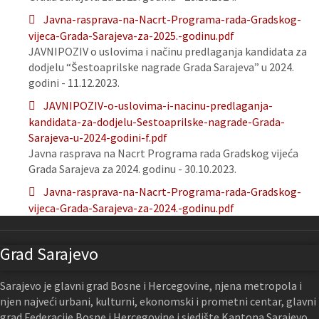
Javna-rasprava-na-Nacrt-Programa-rada-Gradskog-
vijeca-Grada-Sarajeva-za-2025.-godinu.pdf
JAVNIPOZIV o uslovima i načinu predlaganja kandidata za
dodjelu “Šestoaprilske nagrade Grada Sarajeva” u 2024.
godini - 11.12.2023.
JAVNIPOZIV-o-uslovima-i-nacinu-predlaganja-
kandidata-za-dodjelu-Sestoaprilske-nagrade-Grada-
Sarajeva-u-2024-godini-f.pdf
Javna rasprava na Nacrt Programa rada Gradskog vijeća
Grada Sarajeva za 2024. godinu - 30.10.2023.
Javna-rasprava-na-Nacrt-Programa-rada-Gradskog-
vijeca-Grada-Sarajeva-za-2024.-godinu.pdf
Grad Sarajevo
Sarajevo je glavni grad Bosne i Hercegovine, njena metropola i
njen najveći urbani, kulturni, ekonomski i prometni centar, glavni
grad Federacije Bosne i Hercegovine i sjedište Kantona Sarajevo.