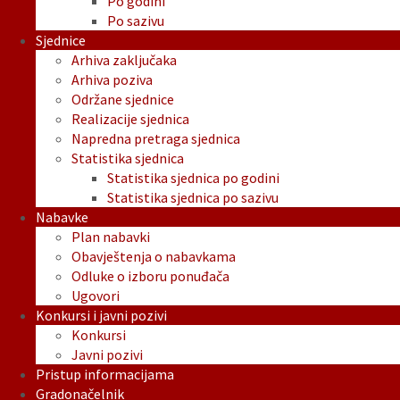
Po godini
Po sazivu
Sjednice
Arhiva zaključaka
Arhiva poziva
Održane sjednice
Realizacije sjednica
Napredna pretraga sjednica
Statistika sjednica
Statistika sjednica po godini
Statistika sjednica po sazivu
Nabavke
Plan nabavki
Obavještenja o nabavkama
Odluke o izboru ponuđača
Ugovori
Konkursi i javni pozivi
Konkursi
Javni pozivi
Pristup informacijama
Gradonačelnik