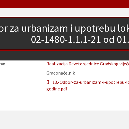
r za urbanizam i upotrebu lok
02-1480-1.1.1-21 od 01
na:
Realizacija Devete sjednice Gradskog vijeć
Gradonačelnik
13.-Odbor-za-urbanizam-i-upotrebu-lo
godine.pdf