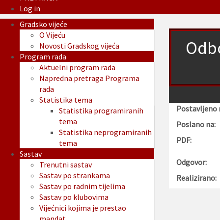
Log in
Gradsko vijeće
O Vijeću
Odbo
Novosti Gradskog vijeća
Program rada
Aktuelni program rada
Napredna pretraga Programa
rada
Statistika tema
Postavljeno 
Statistika programiranih
tema
Poslano na:
Statistika neprogramiranih
PDF:
tema
Sastav
Odgovor:
Trenutni sastav
Sastav po strankama
Realizirano:
Sastav po radnim tijelima
Sastav po klubovima
Vijećnici kojima je prestao
mandat