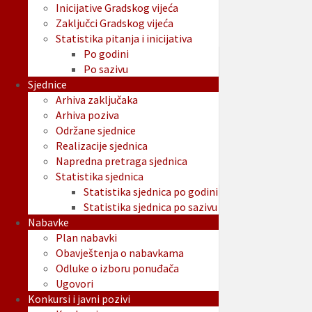
Inicijative Gradskog vijeća
Zaključci Gradskog vijeća
Statistika pitanja i inicijativa
Po godini
Po sazivu
Sjednice
Arhiva zaključaka
Arhiva poziva
Održane sjednice
Realizacije sjednica
Napredna pretraga sjednica
Statistika sjednica
Statistika sjednica po godini
Statistika sjednica po sazivu
Nabavke
Plan nabavki
Obavještenja o nabavkama
Odluke o izboru ponuđača
Ugovori
Konkursi i javni pozivi