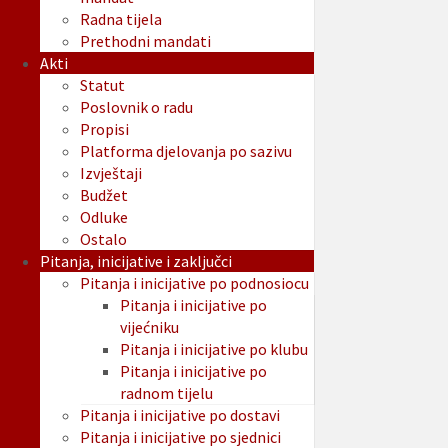
Radna tijela
Prethodni mandati
Akti
Statut
Poslovnik o radu
Propisi
Platforma djelovanja po sazivu
Izvještaji
Budžet
Odluke
Ostalo
Pitanja, inicijative i zaključci
Pitanja i inicijative po podnosiocu
Pitanja i inicijative po
vijećniku
Pitanja i inicijative po klubu
Pitanja i inicijative po
radnom tijelu
Pitanja i inicijative po dostavi
Pitanja i inicijative po sjednici