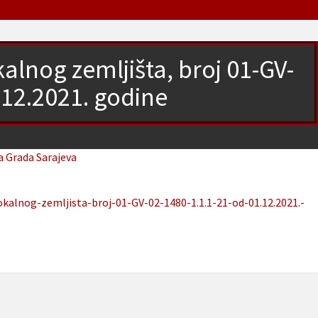
alnog zemljišta, broj 01-GV-
.12.2021. godine
a Grada Sarajeva
kalnog-zemljista-broj-01-GV-02-1480-1.1.1-21-od-01.12.2021.-