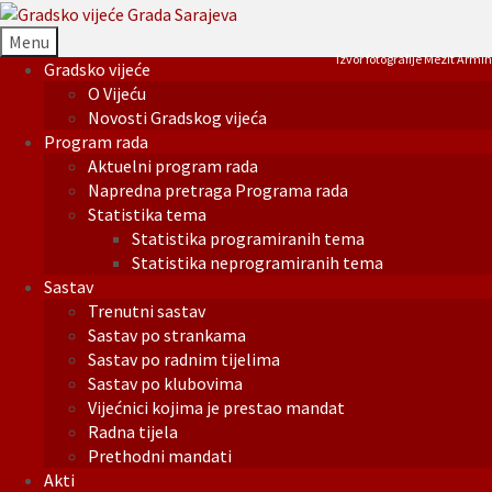
Menu
Izvor fotografije Mezit Armin
Gradsko vijeće
O Vijeću
Novosti Gradskog vijeća
Program rada
Aktuelni program rada
Napredna pretraga Programa rada
Statistika tema
Statistika programiranih tema
Statistika neprogramiranih tema
Sastav
Trenutni sastav
Sastav po strankama
Sastav po radnim tijelima
Sastav po klubovima
Vijećnici kojima je prestao mandat
Radna tijela
Prethodni mandati
Akti