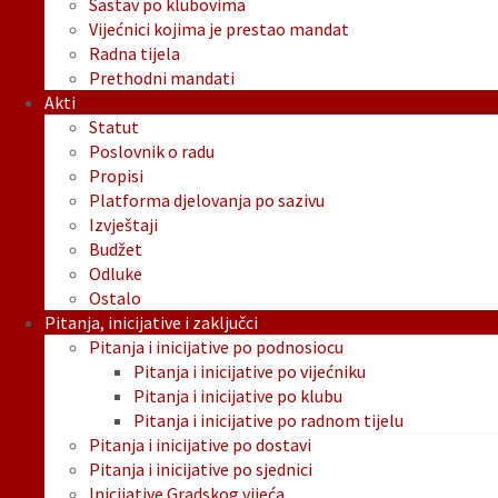
Sastav po klubovima
Vijećnici kojima je prestao mandat
Radna tijela
Prethodni mandati
Akti
Statut
Poslovnik o radu
Propisi
Platforma djelovanja po sazivu
Izvještaji
Budžet
Odluke
Ostalo
Pitanja, inicijative i zaključci
Pitanja i inicijative po podnosiocu
Pitanja i inicijative po vijećniku
Pitanja i inicijative po klubu
Pitanja i inicijative po radnom tijelu
Pitanja i inicijative po dostavi
Pitanja i inicijative po sjednici
Inicijative Gradskog vijeća