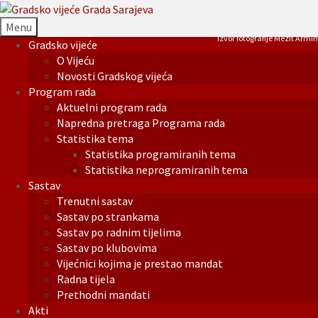
Menu
Izvor fotografije Mezit Armin
Gradsko vijeće
O Vijeću
Novosti Gradskog vijeća
Program rada
Aktuelni program rada
Napredna pretraga Programa rada
Statistika tema
Statistika programiranih tema
Statistika neprogramiranih tema
Sastav
Trenutni sastav
Sastav po strankama
Sastav po radnim tijelima
Sastav po klubovima
Vijećnici kojima je prestao mandat
Radna tijela
Prethodni mandati
Akti