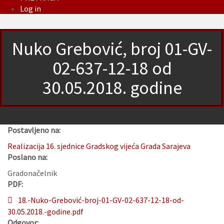
Log in
Nuko Grebović, broj 01-GV-
02-637-12-18 od
30.05.2018. godine
Postavljeno na:
Realizacija 16. sjednice Gradskog vijeća Grada Sarajeva
Poslano na:
Gradonačelnik
PDF:
18.-Nuko-Grebović-broj-01-GV-02-637-12-18-od-
30.05.2018.-godine.pdf
Odgovor: