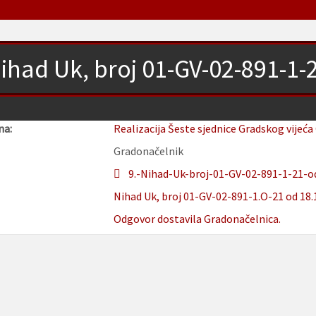
ihad Uk, broj 01-GV-02-891-1-
na:
Realizacija Šeste sjednice Gradskog vijeća
Gradonačelnik
9.-Nihad-Uk-broj-01-GV-02-891-1-21-od
Nihad Uk, broj 01-GV-02-891-1.O-21 od 18.
Odgovor dostavila Gradonačelnica.