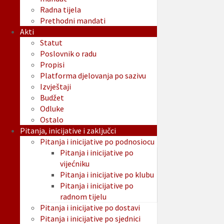
Radna tijela
Prethodni mandati
Akti
Statut
Poslovnik o radu
Propisi
Platforma djelovanja po sazivu
Izvještaji
Budžet
Odluke
Ostalo
Pitanja, inicijative i zaključci
Pitanja i inicijative po podnosiocu
Pitanja i inicijative po
vijećniku
Pitanja i inicijative po klubu
Pitanja i inicijative po
radnom tijelu
Pitanja i inicijative po dostavi
Pitanja i inicijative po sjednici