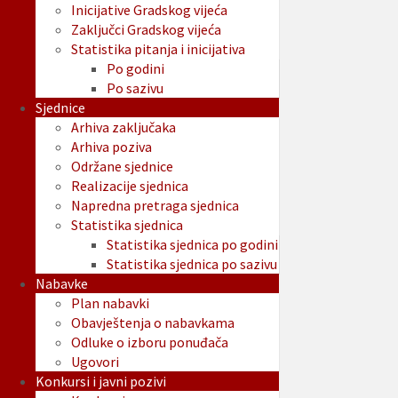
Inicijative Gradskog vijeća
Zaključci Gradskog vijeća
Statistika pitanja i inicijativa
Po godini
Po sazivu
Sjednice
Arhiva zaključaka
Arhiva poziva
Održane sjednice
Realizacije sjednica
Napredna pretraga sjednica
Statistika sjednica
Statistika sjednica po godini
Statistika sjednica po sazivu
Nabavke
Plan nabavki
Obavještenja o nabavkama
Odluke o izboru ponuđača
Ugovori
Konkursi i javni pozivi