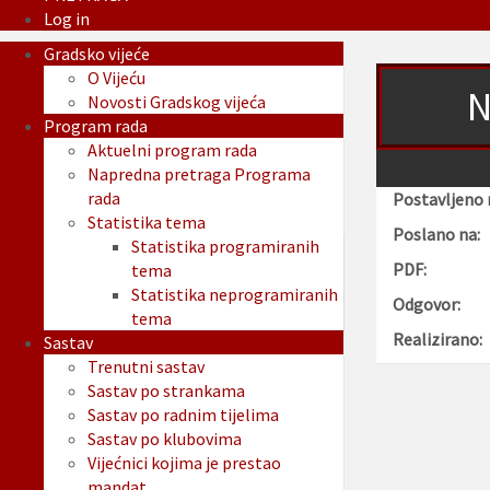
Log in
Gradsko vijeće
O Vijeću
N
Novosti Gradskog vijeća
Program rada
Aktuelni program rada
Napredna pretraga Programa
rada
Postavljeno 
Statistika tema
Poslano na:
Statistika programiranih
PDF:
tema
Statistika neprogramiranih
Odgovor:
tema
Realizirano:
Sastav
Trenutni sastav
Sastav po strankama
Sastav po radnim tijelima
Sastav po klubovima
Vijećnici kojima je prestao
mandat