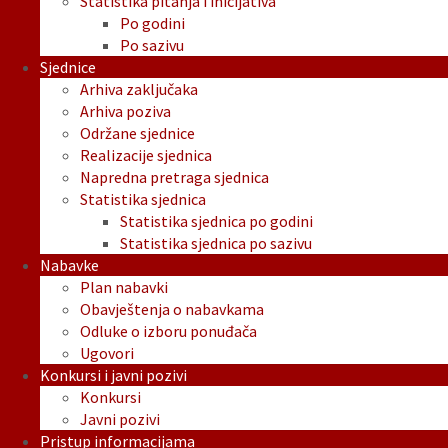
Statistika pitanja i inicijativa
Po godini
Po sazivu
Sjednice
Arhiva zaključaka
Arhiva poziva
Održane sjednice
Realizacije sjednica
Napredna pretraga sjednica
Statistika sjednica
Statistika sjednica po godini
Statistika sjednica po sazivu
Nabavke
Plan nabavki
Obavještenja o nabavkama
Odluke o izboru ponuđača
Ugovori
Konkursi i javni pozivi
Konkursi
Javni pozivi
Pristup informacijama