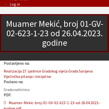
Log in
Muamer Mekić, broj 01-GV-
02-623-1-23 od 26.04.2023.
godine
Postavljeno na:
Realizacija 27. sjednice Gradskog vijeća Grada Sarajeva
Vijećnička pitanja i inicijative
Poslano na:
Gradonačelnica
PDF:
Muamer-Mekic-broj-01-GV-02-623-1-23-od-26.04.2023.-
godine.pdf