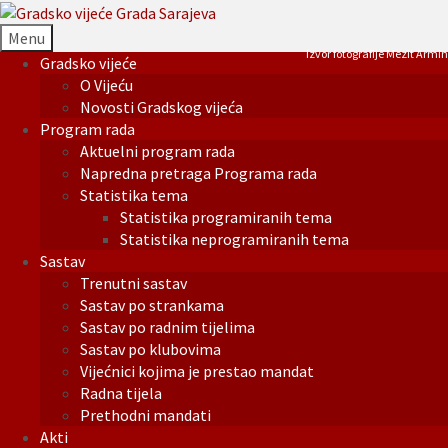
Menu
Izvor fotografije Mezit Armin
Gradsko vijeće
O Vijeću
Novosti Gradskog vijeća
Program rada
Aktuelni program rada
Napredna pretraga Programa rada
Statistika tema
Statistika programiranih tema
Statistika neprogramiranih tema
Sastav
Trenutni sastav
Sastav po strankama
Sastav po radnim tijelima
Sastav po klubovima
Vijećnici kojima je prestao mandat
Radna tijela
Prethodni mandati
Akti