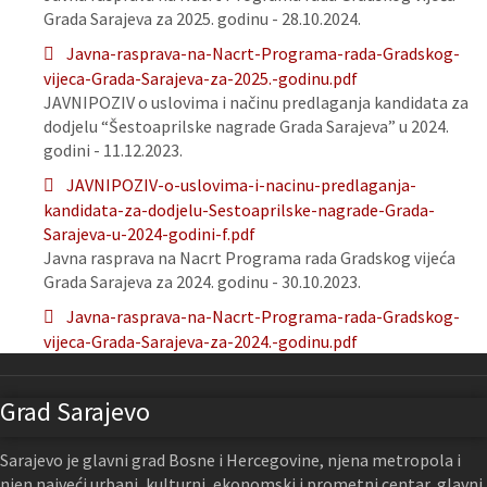
Grada Sarajeva za 2025. godinu - 28.10.2024.
Javna-rasprava-na-Nacrt-Programa-rada-Gradskog-
vijeca-Grada-Sarajeva-za-2025.-godinu.pdf
JAVNIPOZIV o uslovima i načinu predlaganja kandidata za
dodjelu “Šestoaprilske nagrade Grada Sarajeva” u 2024.
godini - 11.12.2023.
JAVNIPOZIV-o-uslovima-i-nacinu-predlaganja-
kandidata-za-dodjelu-Sestoaprilske-nagrade-Grada-
Sarajeva-u-2024-godini-f.pdf
Javna rasprava na Nacrt Programa rada Gradskog vijeća
Grada Sarajeva za 2024. godinu - 30.10.2023.
Javna-rasprava-na-Nacrt-Programa-rada-Gradskog-
vijeca-Grada-Sarajeva-za-2024.-godinu.pdf
Grad Sarajevo
Sarajevo je glavni grad Bosne i Hercegovine, njena metropola i
njen najveći urbani, kulturni, ekonomski i prometni centar, glavni