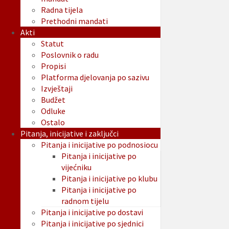
Radna tijela
Prethodni mandati
Akti
Statut
Poslovnik o radu
Propisi
Platforma djelovanja po sazivu
Izvještaji
Budžet
Odluke
Ostalo
Pitanja, inicijative i zaključci
Pitanja i inicijative po podnosiocu
Pitanja i inicijative po
vijećniku
Pitanja i inicijative po klubu
Pitanja i inicijative po
radnom tijelu
Pitanja i inicijative po dostavi
Pitanja i inicijative po sjednici