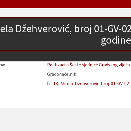
ela Džehverović, broj 01-GV-0
godine
na:
Realizacija Šeste sjednice Gradskog vijeća
Gradonačelnik
18.-Mirela-Dzehverovic-broj-01-GV-02-