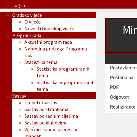
Log in
Gradsko vijeće
O Vijeću
Mir
Novosti Gradskog vijeća
Program rada
Aktuelni program rada
Napredna pretraga Programa
rada
Statistika tema
Postavljeno 
Statistika programiranih
tema
Poslano na:
Statistika neprogramiranih
PDF:
tema
Sastav
Odgovor:
Trenutni sastav
Realizirano:
Sastav po strankama
Sastav po radnim tijelima
Sastav po klubovima
Vijećnici kojima je prestao
mandat