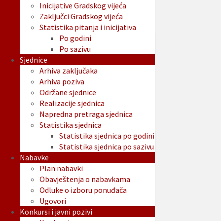
Inicijative Gradskog vijeća
Zaključci Gradskog vijeća
Statistika pitanja i inicijativa
Po godini
Po sazivu
Sjednice
Arhiva zaključaka
Arhiva poziva
Održane sjednice
Realizacije sjednica
Napredna pretraga sjednica
Statistika sjednica
Statistika sjednica po godini
Statistika sjednica po sazivu
Nabavke
Plan nabavki
Obavještenja o nabavkama
Odluke o izboru ponuđača
Ugovori
Konkursi i javni pozivi