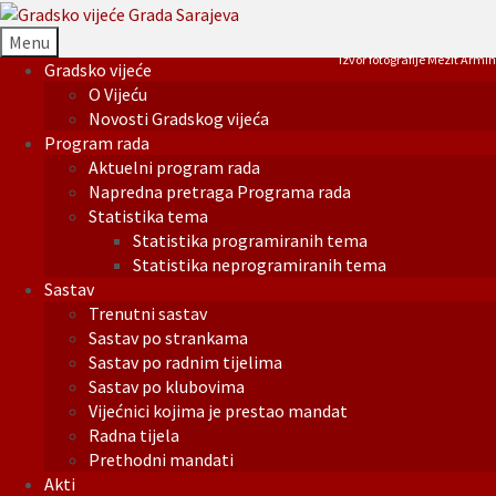
Menu
Izvor fotografije Mezit Armin
Gradsko vijeće
O Vijeću
Novosti Gradskog vijeća
Program rada
Aktuelni program rada
Napredna pretraga Programa rada
Statistika tema
Statistika programiranih tema
Statistika neprogramiranih tema
Sastav
Trenutni sastav
Sastav po strankama
Sastav po radnim tijelima
Sastav po klubovima
Vijećnici kojima je prestao mandat
Radna tijela
Prethodni mandati
Akti