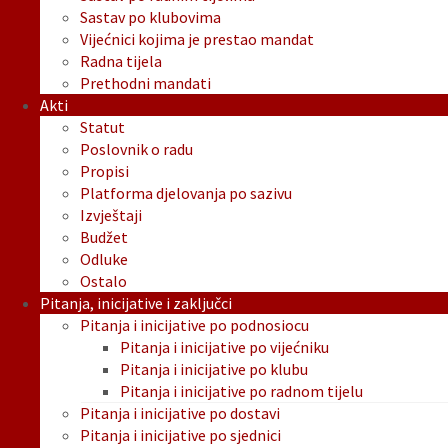
Sastav po klubovima
Vijećnici kojima je prestao mandat
Radna tijela
Prethodni mandati
Akti
Statut
Poslovnik o radu
Propisi
Platforma djelovanja po sazivu
Izvještaji
Budžet
Odluke
Ostalo
Pitanja, inicijative i zaključci
Pitanja i inicijative po podnosiocu
Pitanja i inicijative po vijećniku
Pitanja i inicijative po klubu
Pitanja i inicijative po radnom tijelu
Pitanja i inicijative po dostavi
Pitanja i inicijative po sjednici