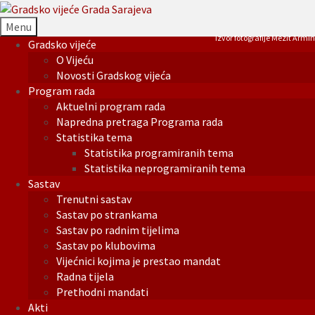
Menu
Izvor fotografije Mezit Armin
Gradsko vijeće
O Vijeću
Novosti Gradskog vijeća
Program rada
Aktuelni program rada
Napredna pretraga Programa rada
Statistika tema
Statistika programiranih tema
Statistika neprogramiranih tema
Sastav
Trenutni sastav
Sastav po strankama
Sastav po radnim tijelima
Sastav po klubovima
Vijećnici kojima je prestao mandat
Radna tijela
Prethodni mandati
Akti