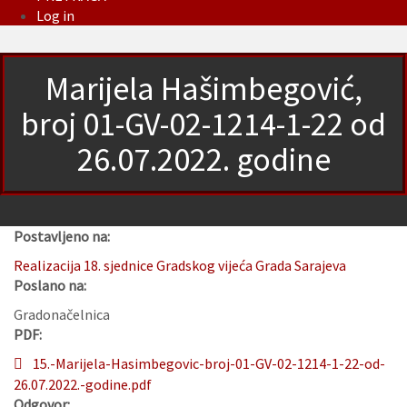
Log in
Marijela Hašimbegović,
broj 01-GV-02-1214-1-22 od
26.07.2022. godine
Postavljeno na:
Realizacija 18. sjednice Gradskog vijeća Grada Sarajeva
Poslano na:
Gradonačelnica
PDF:
15.-Marijela-Hasimbegovic-broj-01-GV-02-1214-1-22-od-
26.07.2022.-godine.pdf
Odgovor: