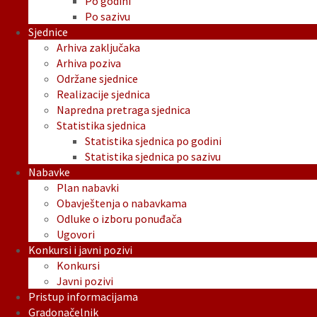
Po godini
Po sazivu
Sjednice
Arhiva zaključaka
Arhiva poziva
Održane sjednice
Realizacije sjednica
Napredna pretraga sjednica
Statistika sjednica
Statistika sjednica po godini
Statistika sjednica po sazivu
Nabavke
Plan nabavki
Obavještenja o nabavkama
Odluke o izboru ponuđača
Ugovori
Konkursi i javni pozivi
Konkursi
Javni pozivi
Pristup informacijama
Gradonačelnik