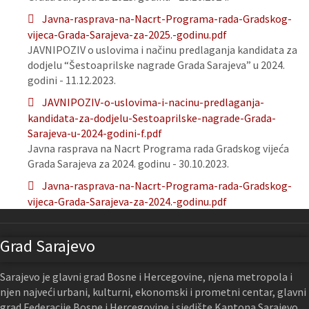
Javna-rasprava-na-Nacrt-Programa-rada-Gradskog-
vijeca-Grada-Sarajeva-za-2025.-godinu.pdf
JAVNIPOZIV o uslovima i načinu predlaganja kandidata za
dodjelu “Šestoaprilske nagrade Grada Sarajeva” u 2024.
godini - 11.12.2023.
JAVNIPOZIV-o-uslovima-i-nacinu-predlaganja-
kandidata-za-dodjelu-Sestoaprilske-nagrade-Grada-
Sarajeva-u-2024-godini-f.pdf
Javna rasprava na Nacrt Programa rada Gradskog vijeća
Grada Sarajeva za 2024. godinu - 30.10.2023.
Javna-rasprava-na-Nacrt-Programa-rada-Gradskog-
vijeca-Grada-Sarajeva-za-2024.-godinu.pdf
Grad Sarajevo
Sarajevo je glavni grad Bosne i Hercegovine, njena metropola i
njen najveći urbani, kulturni, ekonomski i prometni centar, glavni
grad Federacije Bosne i Hercegovine i sjedište Kantona Sarajevo.