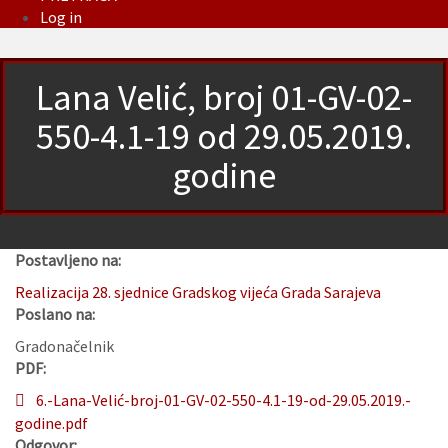
Log in
Lana Velić, broj 01-GV-02-
550-4.1-19 od 29.05.2019.
godine
Postavljeno na:
Realizacija 28. sjednice Gradskog vijeća Grada Sarajeva
Poslano na:
Gradonačelnik
PDF:
6.-Lana-Velić-broj-01-GV-02-550-4.1-19-od-29.05.2019.-
godine.pdf
Odgovor: