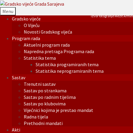
Menu
Izvor fotografije Mezit Armin
Gradsko vijeće
O Vijeću
Novosti Gradskog vijeća
Program rada
Aktuelni program rada
Napredna pretraga Programa rada
Statistika tema
Statistika programiranih tema
Statistika neprogramiranih tema
Sastav
Trenutni sastav
Sastav po strankama
Sastav po radnim tijelima
Sastav po klubovima
Vijećnici kojima je prestao mandat
Radna tijela
Prethodni mandati
Akti