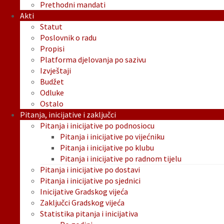
Prethodni mandati
Akti
Statut
Poslovnik o radu
Propisi
Platforma djelovanja po sazivu
Izvještaji
Budžet
Odluke
Ostalo
Pitanja, inicijative i zaključci
Pitanja i inicijative po podnosiocu
Pitanja i inicijative po vijećniku
Pitanja i inicijative po klubu
Pitanja i inicijative po radnom tijelu
Pitanja i inicijative po dostavi
Pitanja i inicijative po sjednici
Inicijative Gradskog vijeća
Zaključci Gradskog vijeća
Statistika pitanja i inicijativa