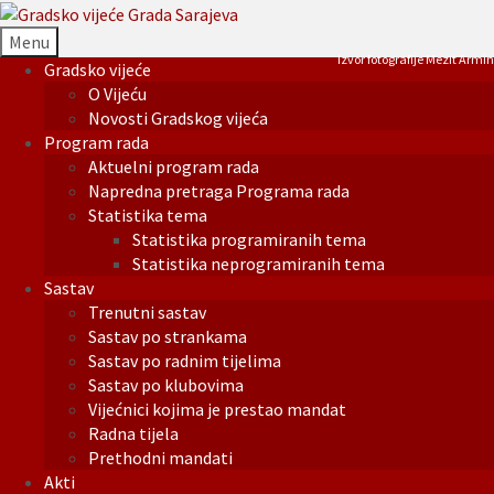
Menu
Izvor fotografije Mezit Armin
Gradsko vijeće
O Vijeću
Novosti Gradskog vijeća
Program rada
Aktuelni program rada
Napredna pretraga Programa rada
Statistika tema
Statistika programiranih tema
Statistika neprogramiranih tema
Sastav
Trenutni sastav
Sastav po strankama
Sastav po radnim tijelima
Sastav po klubovima
Vijećnici kojima je prestao mandat
Radna tijela
Prethodni mandati
Akti