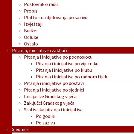
Poslovnik o radu
Propisi
Platforma djelovanja po sazivu
Izvještaji
Budžet
Odluke
Ostalo
Pitanja, inicijative i zaključci
Pitanja i inicijative po podnosiocu
Pitanja i inicijative po vijećniku
Pitanja i inicijative po klubu
Pitanja i inicijative po radnom tijelu
Pitanja i inicijative po dostavi
Pitanja i inicijative po sjednici
Inicijative Gradskog vijeća
Zaključci Gradskog vijeća
Statistika pitanja i inicijativa
Po godini
Po sazivu
Sjednice