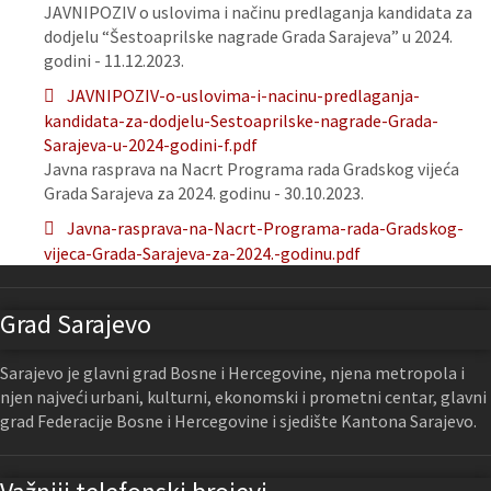
JAVNIPOZIV o uslovima i načinu predlaganja kandidata za
dodjelu “Šestoaprilske nagrade Grada Sarajeva” u 2024.
godini - 11.12.2023.
JAVNIPOZIV-o-uslovima-i-nacinu-predlaganja-
kandidata-za-dodjelu-Sestoaprilske-nagrade-Grada-
Sarajeva-u-2024-godini-f.pdf
Javna rasprava na Nacrt Programa rada Gradskog vijeća
Grada Sarajeva za 2024. godinu - 30.10.2023.
Javna-rasprava-na-Nacrt-Programa-rada-Gradskog-
vijeca-Grada-Sarajeva-za-2024.-godinu.pdf
Grad Sarajevo
Sarajevo je glavni grad Bosne i Hercegovine, njena metropola i
njen najveći urbani, kulturni, ekonomski i prometni centar, glavni
grad Federacije Bosne i Hercegovine i sjedište Kantona Sarajevo.