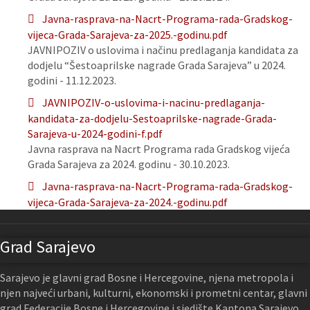
Javna-rasprava-na-Nacrt-Programa-rada-Gradskog-
vijeca-Grada-Sarajeva-za-2025.-godinu.pdf
JAVNIPOZIV o uslovima i načinu predlaganja kandidata za
dodjelu “Šestoaprilske nagrade Grada Sarajeva” u 2024.
godini - 11.12.2023.
JAVNIPOZIV-o-uslovima-i-nacinu-predlaganja-
kandidata-za-dodjelu-Sestoaprilske-nagrade-Grada-
Sarajeva-u-2024-godini-f.pdf
Javna rasprava na Nacrt Programa rada Gradskog vijeća
Grada Sarajeva za 2024. godinu - 30.10.2023.
Javna-rasprava-na-Nacrt-Programa-rada-Gradskog-
vijeca-Grada-Sarajeva-za-2024.-godinu.pdf
Grad Sarajevo
Sarajevo je glavni grad Bosne i Hercegovine, njena metropola i
njen najveći urbani, kulturni, ekonomski i prometni centar, glavni
grad Federacije Bosne i Hercegovine i sjedište Kantona Sarajevo.