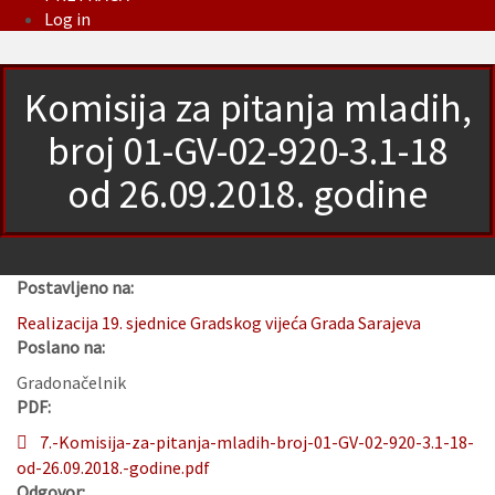
Log in
Komisija za pitanja mladih,
broj 01-GV-02-920-3.1-18
od 26.09.2018. godine
Postavljeno na:
Realizacija 19. sjednice Gradskog vijeća Grada Sarajeva
Poslano na:
Gradonačelnik
PDF:
7.-Komisija-za-pitanja-mladih-broj-01-GV-02-920-3.1-18-
od-26.09.2018.-godine.pdf
Odgovor: