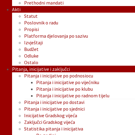
Prethodni mandati
Akti
Statut
Poslovnik o radu
Propisi
Platforma djelovanja po sazivu
Izvještaji
Budžet
Odluke
Ostalo
Pitanja, inicijative i zaključci
Pitanja i inicijative po podnosiocu
Pitanja i inicijative po vijećniku
Pitanja i inicijative po klubu
Pitanja i inicijative po radnom tijelu
Pitanja i inicijative po dostavi
Pitanja i inicijative po sjednici
Inicijative Gradskog vijeća
Zaključci Gradskog vijeća
Statistika pitanja i inicijativa