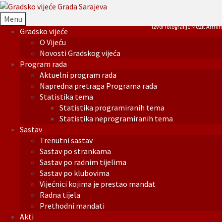
Menu
Izvor fotografije Mezit Armin
Gradsko vijeće
O Vijeću
Novosti Gradskog vijeća
Program rada
Aktuelni program rada
Napredna pretraga Programa rada
Statistika tema
Statistika programiranih tema
Statistika neprogramiranih tema
Sastav
Trenutni sastav
Sastav po strankama
Sastav po radnim tijelima
Sastav po klubovima
Vijećnici kojima je prestao mandat
Radna tijela
Prethodni mandati
Akti