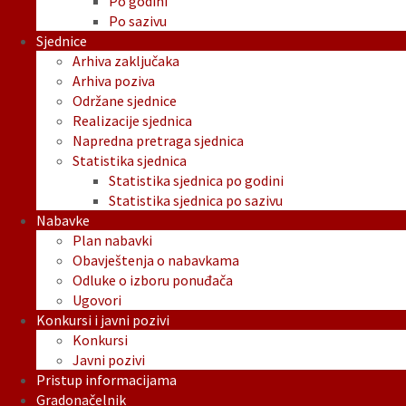
Po godini
Po sazivu
Sjednice
Arhiva zaključaka
Arhiva poziva
Održane sjednice
Realizacije sjednica
Napredna pretraga sjednica
Statistika sjednica
Statistika sjednica po godini
Statistika sjednica po sazivu
Nabavke
Plan nabavki
Obavještenja o nabavkama
Odluke o izboru ponuđača
Ugovori
Konkursi i javni pozivi
Konkursi
Javni pozivi
Pristup informacijama
Gradonačelnik