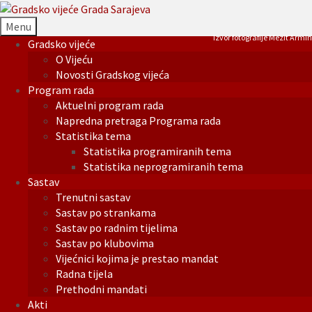
Menu
Izvor fotografije Mezit Armin
Gradsko vijeće
O Vijeću
Novosti Gradskog vijeća
Program rada
Aktuelni program rada
Napredna pretraga Programa rada
Statistika tema
Statistika programiranih tema
Statistika neprogramiranih tema
Sastav
Trenutni sastav
Sastav po strankama
Sastav po radnim tijelima
Sastav po klubovima
Vijećnici kojima je prestao mandat
Radna tijela
Prethodni mandati
Akti