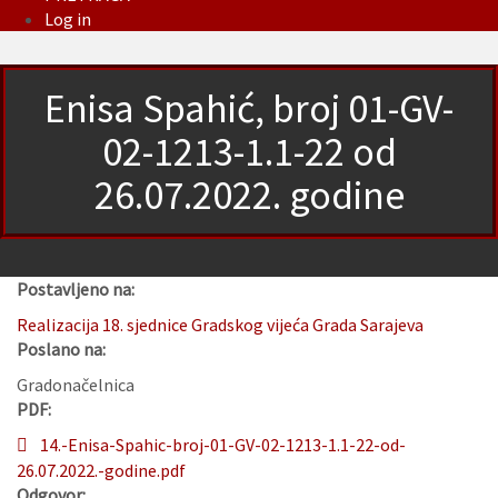
Log in
Enisa Spahić, broj 01-GV-
02-1213-1.1-22 od
26.07.2022. godine
Postavljeno na:
Realizacija 18. sjednice Gradskog vijeća Grada Sarajeva
Poslano na:
Gradonačelnica
PDF:
14.-Enisa-Spahic-broj-01-GV-02-1213-1.1-22-od-
26.07.2022.-godine.pdf
Odgovor: