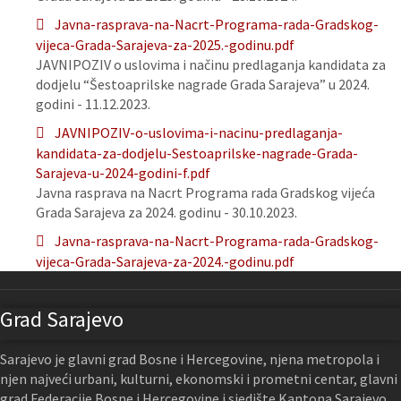
Javna-rasprava-na-Nacrt-Programa-rada-Gradskog-
vijeca-Grada-Sarajeva-za-2025.-godinu.pdf
JAVNIPOZIV o uslovima i načinu predlaganja kandidata za
dodjelu “Šestoaprilske nagrade Grada Sarajeva” u 2024.
godini - 11.12.2023.
JAVNIPOZIV-o-uslovima-i-nacinu-predlaganja-
kandidata-za-dodjelu-Sestoaprilske-nagrade-Grada-
Sarajeva-u-2024-godini-f.pdf
Javna rasprava na Nacrt Programa rada Gradskog vijeća
Grada Sarajeva za 2024. godinu - 30.10.2023.
Javna-rasprava-na-Nacrt-Programa-rada-Gradskog-
vijeca-Grada-Sarajeva-za-2024.-godinu.pdf
Grad Sarajevo
Sarajevo je glavni grad Bosne i Hercegovine, njena metropola i
njen najveći urbani, kulturni, ekonomski i prometni centar, glavni
grad Federacije Bosne i Hercegovine i sjedište Kantona Sarajevo.