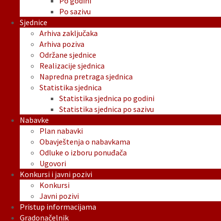
Po godini
Po sazivu
Sjednice
Arhiva zaključaka
Arhiva poziva
Održane sjednice
Realizacije sjednica
Napredna pretraga sjednica
Statistika sjednica
Statistika sjednica po godini
Statistika sjednica po sazivu
Nabavke
Plan nabavki
Obavještenja o nabavkama
Odluke o izboru ponuđača
Ugovori
Konkursi i javni pozivi
Konkursi
Javni pozivi
Pristup informacijama
Gradonačelnik