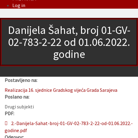
Log in
Danijela Šahat, broj 01-GV-
02-783-2-22 od 01.06.2022.
godine
Postavljeno na:
Realizacija 16. sjednice Gradskog vijeća Grada Sarajeva
Poslano na:
Drugi subjekti
PDF:
2.-Danijela-Sahat-broj-01-GV-02-783-2-22-od-01.06.2022.-
godine.pdf
Odgovor: