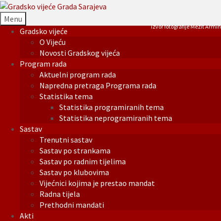
Menu
Izvor fotografije Mezit Armin
Gradsko vijeće
O Vijeću
Novosti Gradskog vijeća
Program rada
Aktuelni program rada
Napredna pretraga Programa rada
Statistika tema
Statistika programiranih tema
Statistika neprogramiranih tema
Sastav
Trenutni sastav
Sastav po strankama
Sastav po radnim tijelima
Sastav po klubovima
Vijećnici kojima je prestao mandat
Radna tijela
Prethodni mandati
Akti