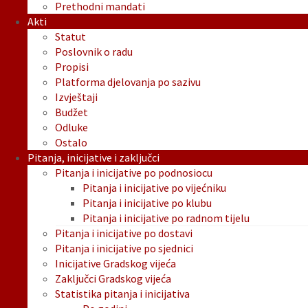
Prethodni mandati
Akti
Statut
Poslovnik o radu
Propisi
Platforma djelovanja po sazivu
Izvještaji
Budžet
Odluke
Ostalo
Pitanja, inicijative i zaključci
Pitanja i inicijative po podnosiocu
Pitanja i inicijative po vijećniku
Pitanja i inicijative po klubu
Pitanja i inicijative po radnom tijelu
Pitanja i inicijative po dostavi
Pitanja i inicijative po sjednici
Inicijative Gradskog vijeća
Zaključci Gradskog vijeća
Statistika pitanja i inicijativa