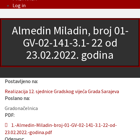
Log in
Almedin Miladin, broj 01-
GV-02-141-3.1- 22 od
23.02.2022. godina
Postavljeno na:
Realizacija 12. sjednice Gradskog vijeća Grada Sarajeva
Poslano na:
Gradonačelnica
PDF:
1.-Almedin-Miladin-broj-01-GV-02-141-3.1-22-od-
23.02.2022.-godina.pdf
Odgovor: