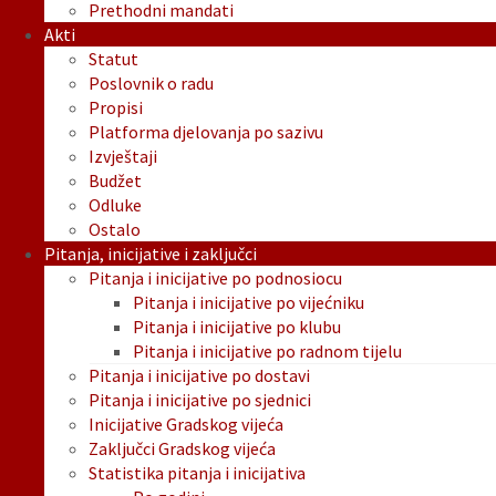
Prethodni mandati
Akti
Statut
Poslovnik o radu
Propisi
Platforma djelovanja po sazivu
Izvještaji
Budžet
Odluke
Ostalo
Pitanja, inicijative i zaključci
Pitanja i inicijative po podnosiocu
Pitanja i inicijative po vijećniku
Pitanja i inicijative po klubu
Pitanja i inicijative po radnom tijelu
Pitanja i inicijative po dostavi
Pitanja i inicijative po sjednici
Inicijative Gradskog vijeća
Zaključci Gradskog vijeća
Statistika pitanja i inicijativa