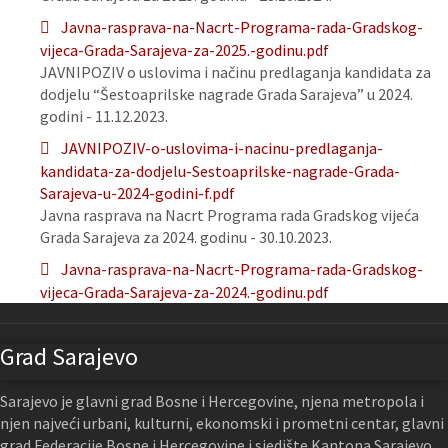
Javna-rasprava-na-Nacrt-Programa-rada-Gradskog-
vijeca-Grada-Sarajeva-za-2025.-godinu.pdf
JAVNIPOZIV o uslovima i načinu predlaganja kandidata za
dodjelu “Šestoaprilske nagrade Grada Sarajeva” u 2024.
godini - 11.12.2023.
JAVNIPOZIV-o-uslovima-i-nacinu-predlaganja-
kandidata-za-dodjelu-Sestoaprilske-nagrade-Grada-
Sarajeva-u-2024-godini-f.pdf
Javna rasprava na Nacrt Programa rada Gradskog vijeća
Grada Sarajeva za 2024. godinu - 30.10.2023.
Javna-rasprava-na-Nacrt-Programa-rada-Gradskog-
vijeca-Grada-Sarajeva-za-2024.-godinu.pdf
Grad Sarajevo
Sarajevo je glavni grad Bosne i Hercegovine, njena metropola i
njen najveći urbani, kulturni, ekonomski i prometni centar, glavni
grad Federacije Bosne i Hercegovine i sjedište Kantona Sarajevo.