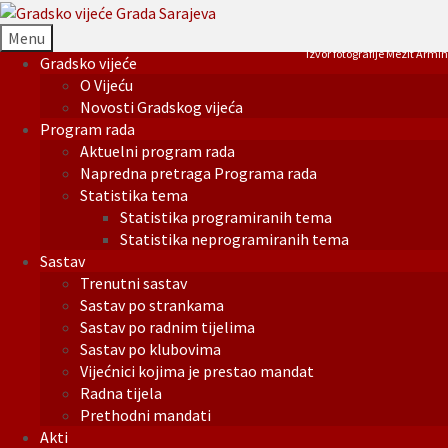
Menu
Izvor fotografije Mezit Armin
Gradsko vijeće
O Vijeću
Novosti Gradskog vijeća
Program rada
Aktuelni program rada
Napredna pretraga Programa rada
Statistika tema
Statistika programiranih tema
Statistika neprogramiranih tema
Sastav
Trenutni sastav
Sastav po strankama
Sastav po radnim tijelima
Sastav po klubovima
Vijećnici kojima je prestao mandat
Radna tijela
Prethodni mandati
Akti