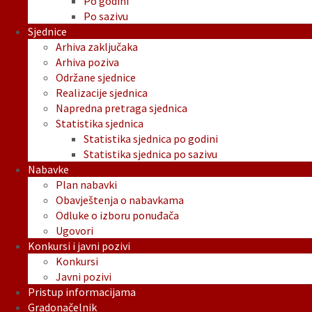
Po godini
Po sazivu
Sjednice
Arhiva zaključaka
Arhiva poziva
Održane sjednice
Realizacije sjednica
Napredna pretraga sjednica
Statistika sjednica
Statistika sjednica po godini
Statistika sjednica po sazivu
Nabavke
Plan nabavki
Obavještenja o nabavkama
Odluke o izboru ponuđača
Ugovori
Konkursi i javni pozivi
Konkursi
Javni pozivi
Pristup informacijama
Gradonačelnik