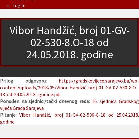
Log in
Vibor Handžić, broj 01-GV-
02-530-8.O-18 od
24.05.2018. godine
Prilog odgovoru:
https://gradskovijece.sarajevo.ba/wp-
content/uploads/2018/05/Vibor-Handžić-broj-01-GV-02-530-8.O-
18-od-24.05.2018.-godine.pdf
Ponuđen na sjednici/tački dnevnog reda:
16. sjednica Gradsko
vijeća Grada Sarajeva
Pitanje:
Vibor Handžić, broj 01-GV-02-530-8-18 od 25.04.2018
godine