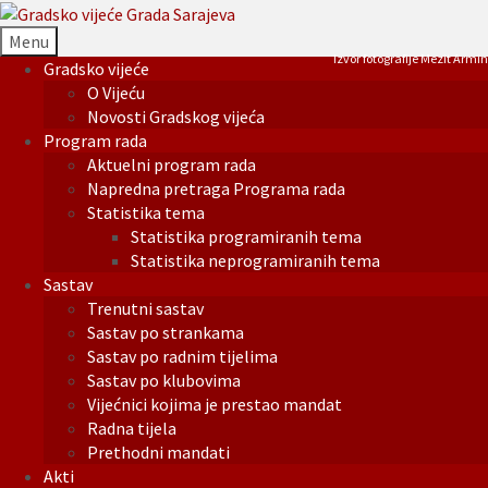
Menu
Izvor fotografije Mezit Armin
Gradsko vijeće
O Vijeću
Novosti Gradskog vijeća
Program rada
Aktuelni program rada
Napredna pretraga Programa rada
Statistika tema
Statistika programiranih tema
Statistika neprogramiranih tema
Sastav
Trenutni sastav
Sastav po strankama
Sastav po radnim tijelima
Sastav po klubovima
Vijećnici kojima je prestao mandat
Radna tijela
Prethodni mandati
Akti