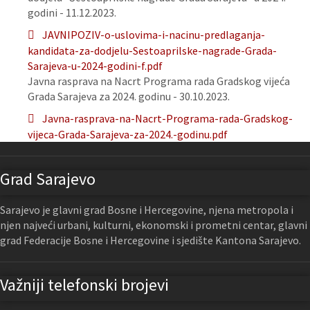
godini - 11.12.2023.
JAVNIPOZIV-o-uslovima-i-nacinu-predlaganja-
kandidata-za-dodjelu-Sestoaprilske-nagrade-Grada-
Sarajeva-u-2024-godini-f.pdf
Javna rasprava na Nacrt Programa rada Gradskog vijeća
Grada Sarajeva za 2024. godinu - 30.10.2023.
Javna-rasprava-na-Nacrt-Programa-rada-Gradskog-
vijeca-Grada-Sarajeva-za-2024.-godinu.pdf
Grad Sarajevo
Sarajevo je glavni grad Bosne i Hercegovine, njena metropola i
njen najveći urbani, kulturni, ekonomski i prometni centar, glavni
grad Federacije Bosne i Hercegovine i sjedište Kantona Sarajevo.
Važniji telefonski brojevi