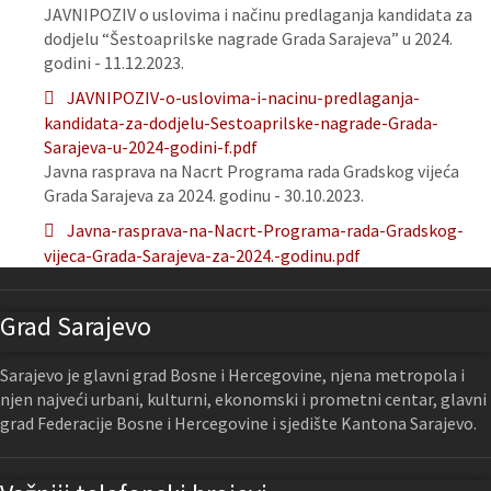
JAVNIPOZIV o uslovima i načinu predlaganja kandidata za
dodjelu “Šestoaprilske nagrade Grada Sarajeva” u 2024.
godini - 11.12.2023.
JAVNIPOZIV-o-uslovima-i-nacinu-predlaganja-
kandidata-za-dodjelu-Sestoaprilske-nagrade-Grada-
Sarajeva-u-2024-godini-f.pdf
Javna rasprava na Nacrt Programa rada Gradskog vijeća
Grada Sarajeva za 2024. godinu - 30.10.2023.
Javna-rasprava-na-Nacrt-Programa-rada-Gradskog-
vijeca-Grada-Sarajeva-za-2024.-godinu.pdf
Grad Sarajevo
Sarajevo je glavni grad Bosne i Hercegovine, njena metropola i
njen najveći urbani, kulturni, ekonomski i prometni centar, glavni
grad Federacije Bosne i Hercegovine i sjedište Kantona Sarajevo.