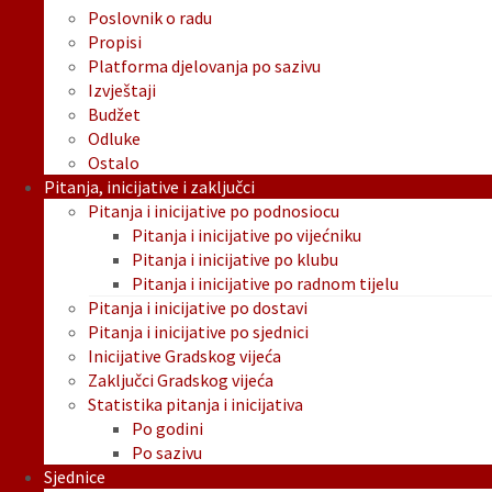
Poslovnik o radu
Propisi
Platforma djelovanja po sazivu
Izvještaji
Budžet
Odluke
Ostalo
Pitanja, inicijative i zaključci
Pitanja i inicijative po podnosiocu
Pitanja i inicijative po vijećniku
Pitanja i inicijative po klubu
Pitanja i inicijative po radnom tijelu
Pitanja i inicijative po dostavi
Pitanja i inicijative po sjednici
Inicijative Gradskog vijeća
Zaključci Gradskog vijeća
Statistika pitanja i inicijativa
Po godini
Po sazivu
Sjednice