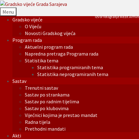
Menu
Izvor fotografije Mezit Armin
Gradsko vijeće
O Vijeću
Novosti Gradskog vijeća
Program rada
Aktuelni program rada
Napredna pretraga Programa rada
Statistika tema
Statistika programiranih tema
Statistika neprogramiranih tema
Sastav
Trenutni sastav
Sastav po strankama
Sastav po radnim tijelima
Sastav po klubovima
Vijećnici kojima je prestao mandat
Radna tijela
Prethodni mandati
Akti