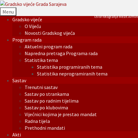
Menu
Izvor fotografije Mezit Armin
Gradsko vijeće
O Vijeću
Novosti Gradskog vijeća
Program rada
Aktuelni program rada
Napredna pretraga Programa rada
Statistika tema
Statistika programiranih tema
Statistika neprogramiranih tema
Sastav
Trenutni sastav
Sastav po strankama
Sastav po radnim tijelima
Sastav po klubovima
Vijećnici kojima je prestao mandat
Radna tijela
Prethodni mandati
Akti