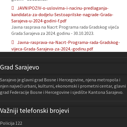
JAVNIPOZIV-o-uslovima-i-nacinu-predlaganja-
kandidata-za-dodjelu-Sestoaprilske-nagrade-Grada-
Sarajeva-u-2024-godini-f.pdf
Javna rasprava na Nacrt Programa rada Gradskog vijeća
Grada Sarajeva za 2024. godinu - 30.10.2023.
Javna-rasprava-na-Nacrt-Programa-rada-Gradskog-
vijeca-Grada-Sarajeva-za-2024.-godinu.pdf
Grad Sarajevo
Sarajevo je glavni grad Bosne i Hercegovine, njena metropola i
njen najveći urbani, kulturni, ekonomski i prometni centar, glavni
grad Federacije Bosne i Hercegovine i sjedište Kantona Sarajevo.
Važniji telefonski brojevi
Policija 122