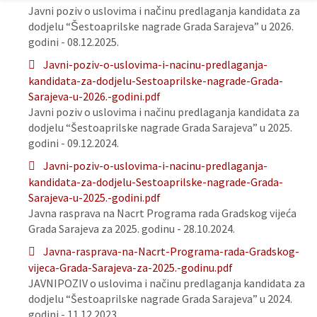
Javni poziv o uslovima i načinu predlaganja kandidata za
dodjelu “Šestoaprilske nagrade Grada Sarajeva” u 2026.
godini - 08.12.2025.
Javni-poziv-o-uslovima-i-nacinu-predlaganja-
kandidata-za-dodjelu-Sestoaprilske-nagrade-Grada-
Sarajeva-u-2026.-godini.pdf
Javni poziv o uslovima i načinu predlaganja kandidata za
dodjelu “Šestoaprilske nagrade Grada Sarajeva” u 2025.
godini - 09.12.2024.
Javni-poziv-o-uslovima-i-nacinu-predlaganja-
kandidata-za-dodjelu-Sestoaprilske-nagrade-Grada-
Sarajeva-u-2025.-godini.pdf
Javna rasprava na Nacrt Programa rada Gradskog vijeća
Grada Sarajeva za 2025. godinu - 28.10.2024.
Javna-rasprava-na-Nacrt-Programa-rada-Gradskog-
vijeca-Grada-Sarajeva-za-2025.-godinu.pdf
JAVNIPOZIV o uslovima i načinu predlaganja kandidata za
dodjelu “Šestoaprilske nagrade Grada Sarajeva” u 2024.
godini - 11.12.2023.