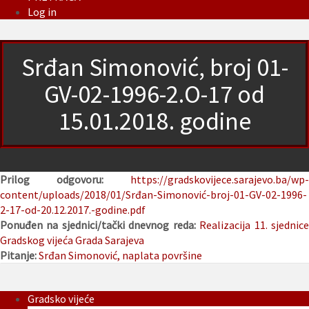
Log in
Srđan Simonović, broj 01-
GV-02-1996-2.O-17 od
15.01.2018. godine
Prilog odgovoru:
https://gradskovijece.sarajevo.ba/wp-
content/uploads/2018/01/Srđan-Simonović-broj-01-GV-02-1996-
2-17-od-20.12.2017.-godine.pdf
Ponuđen na sjednici/tački dnevnog reda:
Realizacija 11. sjednic
Gradskog vijeća Grada Sarajeva
Pitanje:
Srđan Simonović, naplata površine
Gradsko vijeće