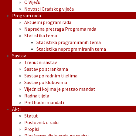
O Vijeću
Novosti Gradskog vijeća
Program rada
Aktuelni program rada
Napredna pretraga Programa rada
Statistika tema
Statistika programiranih tema
Statistika neprogramiranih tema
Sastav
Trenutni sastav
Sastav po strankama
Sastav po radnim tijelima
Sastav po klubovima
Vijećnici kojima je prestao mandat
Radna tijela
Prethodni mandati
Akti
Statut
Poslovnik o radu
Propisi
Platforma djelovanja po sazivu