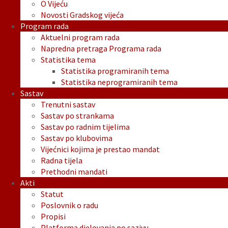
O Vijeću
Novosti Gradskog vijeća
Program rada
Aktuelni program rada
Napredna pretraga Programa rada
Statistika tema
Statistika programiranih tema
Statistika neprogramiranih tema
Sastav
Trenutni sastav
Sastav po strankama
Sastav po radnim tijelima
Sastav po klubovima
Vijećnici kojima je prestao mandat
Radna tijela
Prethodni mandati
Akti
Statut
Poslovnik o radu
Propisi
Platforma djelovanja po sazivu