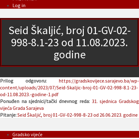
Log in
Seid Škaljić, broj 01-GV-02-
998-8.1-23 od 11.08.2023.
godine
Prilog odgovoru:
https://gradskovijece.sarajevo.ba/wp-
content/uploads/2023/07/Seid-Skaljic-broj-01-GV-02-998-8.1-23-
od-11.08.2023.-godine-1.pdf
Ponuđen na sjednici/tački dnevnog reda:
31. sjednica Gradsko
vijeća Grada Sarajeva
Pitanje:
Seid Škaljić, broj 01-GV-02-998-8-23 od 26.06.2023. godine
Gradsko vijeće