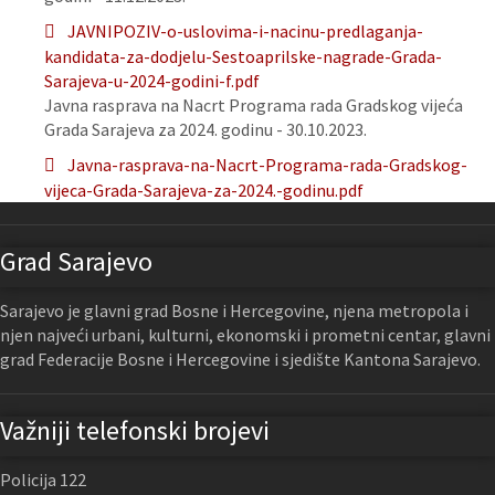
JAVNIPOZIV-o-uslovima-i-nacinu-predlaganja-
kandidata-za-dodjelu-Sestoaprilske-nagrade-Grada-
Sarajeva-u-2024-godini-f.pdf
Javna rasprava na Nacrt Programa rada Gradskog vijeća
Grada Sarajeva za 2024. godinu - 30.10.2023.
Javna-rasprava-na-Nacrt-Programa-rada-Gradskog-
vijeca-Grada-Sarajeva-za-2024.-godinu.pdf
Grad Sarajevo
Sarajevo je glavni grad Bosne i Hercegovine, njena metropola i
njen najveći urbani, kulturni, ekonomski i prometni centar, glavni
grad Federacije Bosne i Hercegovine i sjedište Kantona Sarajevo.
Važniji telefonski brojevi
Policija 122