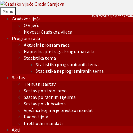
Menu
Izvor fotografije Mezit Armin
Gradsko vijeće
O Vijeću
Novosti Gradskog vijeća
Program rada
Aktuelni program rada
Napredna pretraga Programa rada
Statistika tema
Statistika programiranih tema
Statistika neprogramiranih tema
Sastav
Trenutni sastav
Sastav po strankama
Sastav po radnim tijelima
Sastav po klubovima
Vijećnici kojima je prestao mandat
Radna tijela
Prethodni mandati
Akti