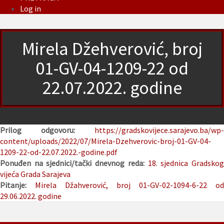
Log in
Mirela Džehverović, broj
01-GV-04-1209-22 od
22.07.2022. godine
Prilog odgovoru:
https://gradskovijece.sarajevo.ba/wp-
content/uploads/2022/07/Mirela-Dzehverovic-broj-01-GV-04-
1209-22-od-22.07.2022.-godine.pdf
Ponuđen na sjednici/tački dnevnog reda:
18. sjednica Gradsko
vijeća Grada Sarajeva
Pitanje:
Mirela Džahverović, broj 01-GV-02-1094-6-22 od
29.06.2022. godine