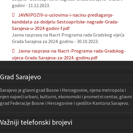
godini - 11.12.2023.
JAVNIPOZIV-o-uslovima-i-nacinu-predlaganja-
kandidata-za-dodjelu-Sestoaprilske-nagrade-Grada-
Sarajeva-u-2024-godini-f.pdf
Javna rasprava na Nacrt Programa rada Gradskog vijeća
Grada Sarajeva za 2024. godinu - 30.10.2023.
Javna-rasprava-na-Nacrt-Programa-rada-Gradskog-
vijeca-Grada-Sarajeva-za-2024.-godinu.pdf
Grad Sarajevo
Sarajevo je glavni grad Bosne i Hercegovine, njena metropola i
njen najveći urbani, kulturni, ekonomski i prometni centar, glavni
grad Federacije Bosne i Hercegovine i sjedište Kantona Sarajevo.
Važniji telefonski brojevi