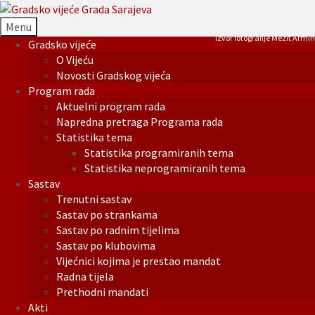
Menu
Izvor fotografije Mezit Armin
Gradsko vijeće
O Vijeću
Novosti Gradskog vijeća
Program rada
Aktuelni program rada
Napredna pretraga Programa rada
Statistika tema
Statistika programiranih tema
Statistika neprogramiranih tema
Sastav
Trenutni sastav
Sastav po strankama
Sastav po radnim tijelima
Sastav po klubovima
Vijećnici kojima je prestao mandat
Radna tijela
Prethodni mandati
Akti