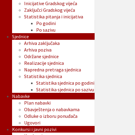
Inicijative Gradskog vijeća
Zaključci Gradskog vijeća
Statistika pitanja i inicijativa
Po godini
Po sazivu
Sjednice
Arhiva zaključaka
Arhiva poziva
Održane sjednice
Realizacije sjednica
Napredna pretraga sjednica
Statistika sjednica
Statistika sjednica po godini
Statistika sjednica po sazivu
Nabavke
Plan nabavki
Obavještenja o nabavkama
Odluke o izboru ponuđača
Ugovori
Konkursi i javni pozivi