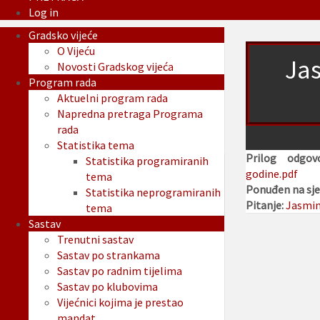
Log in
Gradsko vijeće
O Vijeću
Jas
Novosti Gradskog vijeća
Program rada
Aktuelni program rada
Napredna pretraga Programa
rada
Statistika tema
Prilog odgo
Statistika programiranih
godine.pdf
tema
Ponuđen na sje
Statistika neprogramiranih
Pitanje:
Jasmin
tema
Sastav
Trenutni sastav
Sastav po strankama
Sastav po radnim tijelima
Sastav po klubovima
Vijećnici kojima je prestao
mandat