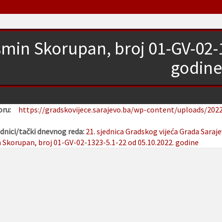
min Skorupan, broj 01-GV-02-
godine
voru:
https://gradskovijece.sarajevo.ba/wp-content/uploads/202
dnici/tački dnevnog reda:
21. sjednica Gradskog vijeća Grada Saraj
 Skorupan, broj 01-GV-02-1323-5.1-22 od 05.10.2022. godine