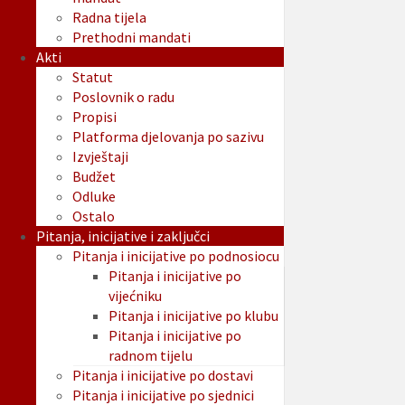
Radna tijela
Prethodni mandati
Akti
Statut
Poslovnik o radu
Propisi
Platforma djelovanja po sazivu
Izvještaji
Budžet
Odluke
Ostalo
Pitanja, inicijative i zaključci
Pitanja i inicijative po podnosiocu
Pitanja i inicijative po
vijećniku
Pitanja i inicijative po klubu
Pitanja i inicijative po
radnom tijelu
Pitanja i inicijative po dostavi
Pitanja i inicijative po sjednici