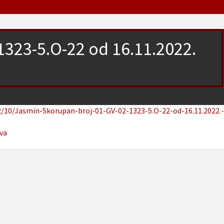
1323-5.O-22 od 16.11.2022.
2/10/Jasmin-Skorupan-broj-01-GV-02-1323-5.O-22-od-16.11.2022.-
eva