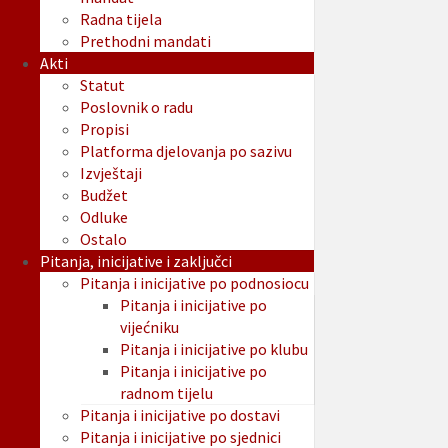
Radna tijela
Prethodni mandati
Akti
Statut
Poslovnik o radu
Propisi
Platforma djelovanja po sazivu
Izvještaji
Budžet
Odluke
Ostalo
Pitanja, inicijative i zaključci
Pitanja i inicijative po podnosiocu
Pitanja i inicijative po
vijećniku
Pitanja i inicijative po klubu
Pitanja i inicijative po
radnom tijelu
Pitanja i inicijative po dostavi
Pitanja i inicijative po sjednici