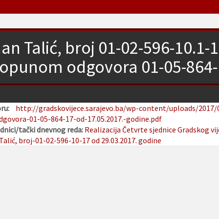
an Talić, broj 01-02-596-10.1-1
opunom odgovora 01-05-864-1
oru:
http://gradskovijece.sarajevo.ba/wp-content/uploads/2017/0
govora-01-05-864-17-od-17.05.2017.-godine.pdf
dnici/tački dnevnog reda:
Realizacija Četvrte sjednice Gradskog vi
alić, broj-01-02-596-10-17 od 29.03.2017. godine