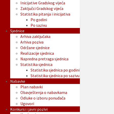
Inicijative Gradskog vijeća
Zaključci Gradskog vijeća
Statistika pitanja i inicijativa
Po godini
Po sazivu
Sjednice
Arhiva zaključaka
Arhiva poziva
Održane sjednice
Realizacije sjednica
Napredna pretraga sjednica
Statistika sjednica
Statistika sjednica po godini
Statistika sjednica po sazivu
Nabavke
Plan nabavki
Obavještenja o nabavkama
Odluke o izboru ponuđača
Ugovori
Konkursi i javni pozivi