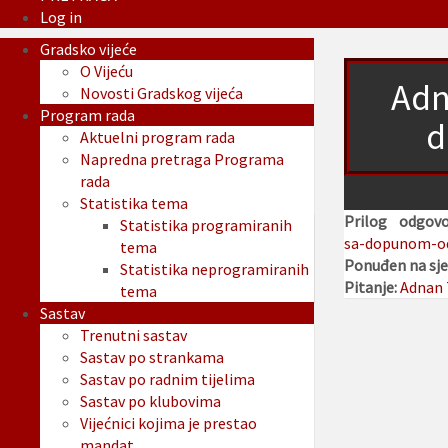
Log in
Gradsko vijeće
O Vijeću
Adn
Novosti Gradskog vijeća
Program rada
d
Aktuelni program rada
Napredna pretraga Programa
rada
Statistika tema
Prilog odgov
Statistika programiranih
sa-dopunom-od
tema
Ponuđen na sje
Statistika neprogramiranih
Pitanje:
Adnan T
tema
Sastav
Trenutni sastav
Sastav po strankama
Sastav po radnim tijelima
Sastav po klubovima
Vijećnici kojima je prestao
mandat