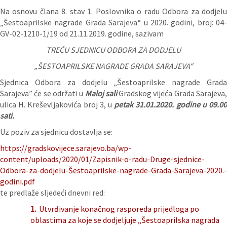
Na osnovu člana 8. stav 1. Poslovnika o radu Odbora za dodjelu
„Šestoaprilske nagrade Grada Sarajeva“ u 2020. godini, broj: 04-
GV-02-1210-1/19 od 21.11.2019. godine, sazivam
TREĆU SJEDNICU ODBORA ZA DODJELU
„ŠESTOAPRILSKE NAGRADE GRADA SARAJEVA“
Sjednica Odbora za dodjelu „Šestoaprilske nagrade Grada
Sarajeva” će se održati u
Maloj sali
Gradskog vijeća Grada Sarajeva
ulica H. Kreševljakovića broj 3, u
petak 31.01.2020. godine u 09.00
sati.
Uz poziv za sjednicu dostavlja se:
https://gradskovijece.sarajevo.ba/wp-
content/uploads/2020/01/Zapisnik-o-radu-Druge-sjednice-
Odbora-za-dodjelu-Šestoaprilske-nagrade-Grada-Sarajeva-2020.-
godini.pdf
te predlaže sljedeći dnevni red:
1.
Utvrđivanje konačnog rasporeda prijedloga po
oblastima za koje se dodjeljuje „Šestoaprilska nagrada