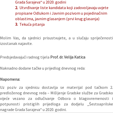
Grada Sarajeva“ u 2020. godini
2.
Utvrđivanje liste kandidata koji zadovoljavaju uvjete
propisane Odlukom i Javnim pozivom u pojedinačnim
oblastima, javnim glasanjem (prvi krug glasanja)
3.
Tekuća pitanja
Molim Vas, da sjednici prisustvujete, a u slučaju spriječenosti
izostanak najavite.
Predsjedavajući radnog tijela
Prof. dr. Velija Katica
Naknadno dodane tačke u prijedlog dnevnog reda:
Napomena:
Uz poziv za sjednicu dostavlja se materijal pod tačkom 2.
predloženog dnevnog reda – Mišljenje Gradske službe za Gradsko
vijeće vezano za odlučivanje Odbora o blagovremenosti i
potpunosti pristiglih prijedloga za dodjelu „Šestoaprilske
nagrade Grada Sarajeva“ u 2020. godini.