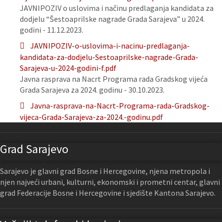
JAVNIPOZIV o uslovima i načinu predlaganja kandidata za
dodjelu “Šestoaprilske nagrade Grada Sarajeva” u 2024.
godini - 11.12.2023.
JAVNIPOZIV-o-uslovima-i-nacinu-predlaganja-
kandidata-za-dodjelu-Sestoaprilske-nagrade-Grada-
Sarajeva-u-2024-godini-f.pdf
Javna rasprava na Nacrt Programa rada Gradskog vijeća
Grada Sarajeva za 2024. godinu - 30.10.2023.
Javna-rasprava-na-Nacrt-Programa-rada-Gradskog-
vijeca-Grada-Sarajeva-za-2024.-godinu.pdf
Grad Sarajevo
Sarajevo je glavni grad Bosne i Hercegovine, njena metropola i
njen najveći urbani, kulturni, ekonomski i prometni centar, glavni
grad Federacije Bosne i Hercegovine i sjedište Kantona Sarajevo.