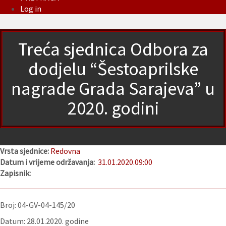
Log in
Treća sjednica Odbora za
dodjelu “Šestoaprilske
nagrade Grada Sarajeva” u
2020. godini
Vrsta sjednice:
Redovna
Datum i vrijeme održavanja:
31.01.2020.
09:00
Zapisnik:
Broj: 04-GV-04-145/20
Datum: 28.01.2020. godine