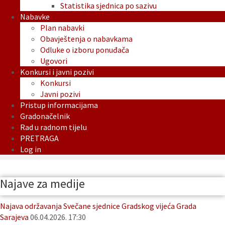
Statistika sjednica po sazivu
Nabavke
Plan nabavki
Obavještenja o nabavkama
Odluke o izboru ponuđača
Ugovori
Konkursi i javni pozivi
Konkursi
Javni pozivi
Pristup informacijama
Gradonačelnik
Rad u radnom tijelu
PRETRAGA
Log in
Najave za medije
Najava održavanja Svečane sjednice Gradskog vijeća Grada
Sarajeva
06.04.2026. 17:30