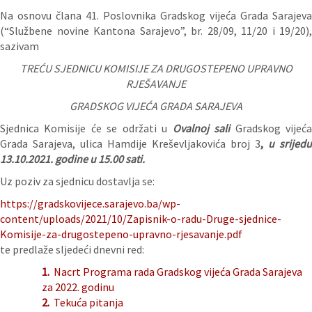
Na osnovu člana 41. Poslovnika Gradskog vijeća Grada Sarajeva
(“Službene novine Kantona Sarajevo”, br. 28/09, 11/20 i 19/20),
sazivam
TREĆU SJEDNICU KOMISIJE ZA DRUGOSTEPENO UPRAVNO
RJEŠAVANJE
GRADSKOG VIJEĆA GRADA SARAJEVA
Sjednica Komisije će se održati u
Ovalnoj sali
Gradskog vijeć
Grada Sarajeva, ulica Hamdije Kreševljakovića broj 3
,
u srijedu
13.10.
2021. godine u 15.00 sati.
Uz poziv za sjednicu dostavlja se:
https://gradskovijece.sarajevo.ba/wp-
content/uploads/2021/10/Zapisnik-o-radu-Druge-sjednice-
Komisije-za-drugostepeno-upravno-rjesavanje.pdf
te predlaže sljedeći dnevni red:
1.
Nacrt Programa rada Gradskog vijeća Grada Sarajeva
za 2022. godinu
2.
Tekuća pitanja