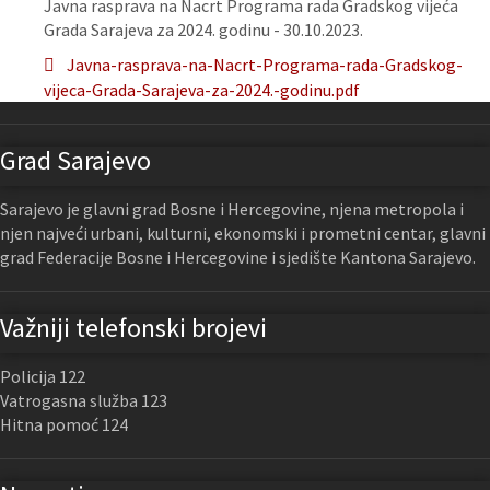
Javna rasprava na Nacrt Programa rada Gradskog vijeća
Grada Sarajeva za 2024. godinu - 30.10.2023.
Javna-rasprava-na-Nacrt-Programa-rada-Gradskog-
vijeca-Grada-Sarajeva-za-2024.-godinu.pdf
Grad Sarajevo
Sarajevo je glavni grad Bosne i Hercegovine, njena metropola i
njen najveći urbani, kulturni, ekonomski i prometni centar, glavni
grad Federacije Bosne i Hercegovine i sjedište Kantona Sarajevo.
Važniji telefonski brojevi
Policija 122
Vatrogasna služba 123
Hitna pomoć 124