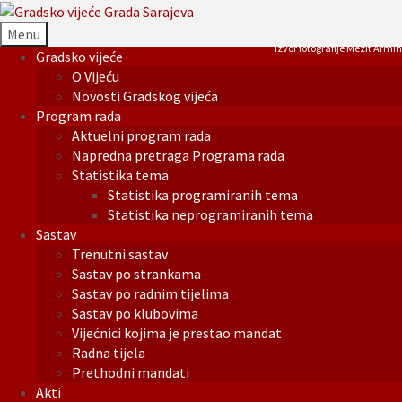
Menu
Izvor fotografije Mezit Armin
Gradsko vijeće
O Vijeću
Novosti Gradskog vijeća
Program rada
Aktuelni program rada
Napredna pretraga Programa rada
Statistika tema
Statistika programiranih tema
Statistika neprogramiranih tema
Sastav
Trenutni sastav
Sastav po strankama
Sastav po radnim tijelima
Sastav po klubovima
Vijećnici kojima je prestao mandat
Radna tijela
Prethodni mandati
Akti