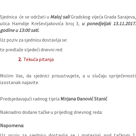
Sjednica će se održati u
Maloj sali
Gradskog vijeća Grada Sarajeva
ulica Hamdije Kreševljakovića broj 3
,
u ponedjeljak 13.11.2017
godine u 13:00 sati.
Uz poziv za sjednicu dostavlja se:
te predlaže sljedeći dnevni red:
2.
Tekuća pitanja
Molim Vas, da sjednici prisustvujete, a u slučaju spriječenosti
izostanak najavite.
Predsjedavajući radnog tijela
Mirjana Đanović Stanić
Naknadno dodane tačke u prijedlog dnevnog reda:
Napomena:
Uz poziv za sjednicu dostavlja se i materijal pod tačkom 1.