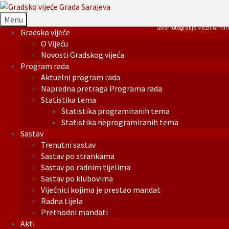
Menu
Izvor fotografije Mezit Armin
Gradsko vijeće
O Vijeću
Novosti Gradskog vijeća
Program rada
Aktuelni program rada
Napredna pretraga Programa rada
Statistika tema
Statistika programiranih tema
Statistika neprogramiranih tema
Sastav
Trenutni sastav
Sastav po strankama
Sastav po radnim tijelima
Sastav po klubovima
Vijećnici kojima je prestao mandat
Radna tijela
Prethodni mandati
Akti