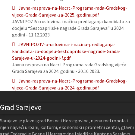
Javna-rasprava-na-Nacrt-Programa-rada-Gradskog-
vijeca-Grada-Sarajeva-za-2025.-godinu.pdf
JAVNIPOZIV o uslovima i načinu predlaganja kandidata za
dodjelu “Šestoaprilske nagrade Grada Sarajeva” u 2024.
godini - 11.12.2023.
JAVNIPOZIV-o-uslovima-i-nacinu-predlaganja-
kandidata-za-dodjelu-Sestoaprilske-nagrade-Grada-
Sarajeva-u-2024-godini-f.pdf
Javna rasprava na Nacrt Programa rada Gradskog vijeća
Grada Sarajeva za 2024. godinu - 30.10.2023.
Javna-rasprava-na-Nacrt-Programa-rada-Gradskog-
vijeca-Grada-Sarajeva-za-2024.-godinu.pdf
Grad Sarajevo
Sarajevo je glavni grad Bosne i Hercegovine, njena metropola i
njen najveći urbani, kulturni, ekonomski i prometni centar, glavni
grad Federacije Bosne i Hercegovine i sjedište Kantona Sarajevo.