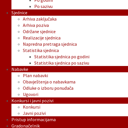
Po godini
Po sazivu
Sjednice
Arhiva zaključaka
Arhiva poziva
Održane sjednice
Realizacije sjednica
Napredna pretraga sjednica
Statistika sjednica
Statistika sjednica po godini
Statistika sjednica po sazivu
Nabavke
Plan nabavki
Obavještenja o nabavkama
Odluke o izboru ponuđača
Ugovori
Konkursi i javni pozivi
Konkursi
Javni pozivi
Pristup informacijama
Gradonačelnik