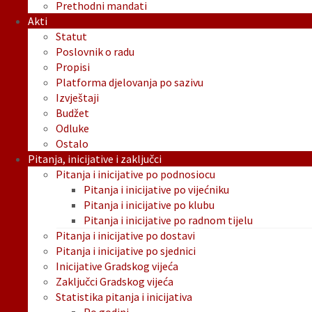
Prethodni mandati
Akti
Statut
Poslovnik o radu
Propisi
Platforma djelovanja po sazivu
Izvještaji
Budžet
Odluke
Ostalo
Pitanja, inicijative i zaključci
Pitanja i inicijative po podnosiocu
Pitanja i inicijative po vijećniku
Pitanja i inicijative po klubu
Pitanja i inicijative po radnom tijelu
Pitanja i inicijative po dostavi
Pitanja i inicijative po sjednici
Inicijative Gradskog vijeća
Zaključci Gradskog vijeća
Statistika pitanja i inicijativa