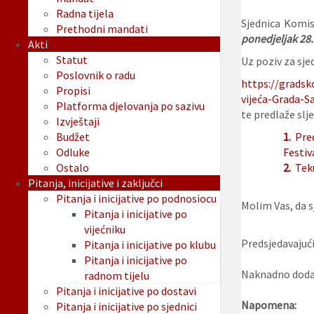
Radna tijela
Sjednica Komis
Prethodni mandati
ponedjeljak 28.
Akti
Statut
Uz poziv za sjed
Poslovnik o radu
https://gradsk
Propisi
vijeća-Grada-Sa
Platforma djelovanja po sazivu
te predlaže slje
Izvještaji
Budžet
1.
Pred
Odluke
Festiva
Ostalo
2.
Tek
Pitanja, inicijative i zaključci
Pitanja i inicijative po podnosiocu
Molim Vas, da sj
Pitanja i inicijative po
vijećniku
Predsjedavajući
Pitanja i inicijative po klubu
Pitanja i inicijative po
Naknadno dodan
radnom tijelu
Pitanja i inicijative po dostavi
Napomena:
Pitanja i inicijative po sjednici