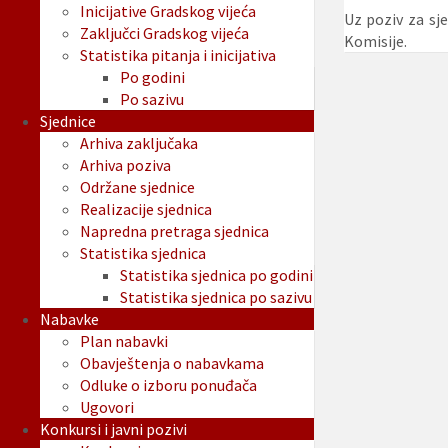
Inicijative Gradskog vijeća
Uz poziv za sj
Zaključci Gradskog vijeća
Komisije.
Statistika pitanja i inicijativa
Po godini
Po sazivu
Sjednice
Arhiva zaključaka
Arhiva poziva
Održane sjednice
Realizacije sjednica
Napredna pretraga sjednica
Statistika sjednica
Statistika sjednica po godini
Statistika sjednica po sazivu
Nabavke
Plan nabavki
Obavještenja o nabavkama
Odluke o izboru ponuđača
Ugovori
Konkursi i javni pozivi