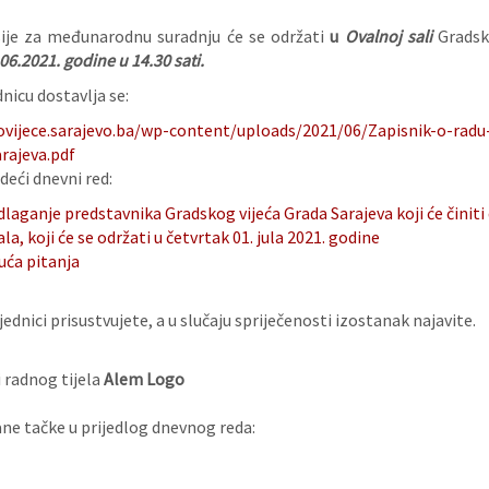
ije za međunarodnu suradnju će se održati
u
Ovalnoj sali
Gradsko
06.
2021. godine
u 14.30 sati.
nicu dostavlja se:
ovijece.sarajevo.ba/wp-content/uploads/2021/06/Zapisnik-o-ra
rajeva.pdf
deći dnevni red:
laganje predstavnika Gradskog vijeća Grada Sarajeva koji će činiti
la, koji će se održati u četvrtak 01. jula 2021. godine
uća pitanja
ednici prisustvujete, a u slučaju spriječenosti izostanak najavite.
 radnog tijela
Alem Logo
e tačke u prijedlog dnevnog reda: