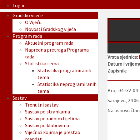
Log in
Gradsko vijeće
O Vijeću
Novosti Gradskog vijeća
Program rada
Aktuelni program rada
Napredna pretraga Programa
rada
Vrsta sjednice:
Statistika tema
Datum i vrijeme
Statistika programiranih
Zapisnik:
tema
Statistika neprogramiranih
Broj: 04-GV-04
tema
Sastav
Sarajevo, 24.06
Trenutni sastav
Na osnovu člana
Sastav po strankama
Sastav po radnim tijelima
Sastav po klubovima
Vijećnici kojima je prestao
mandat