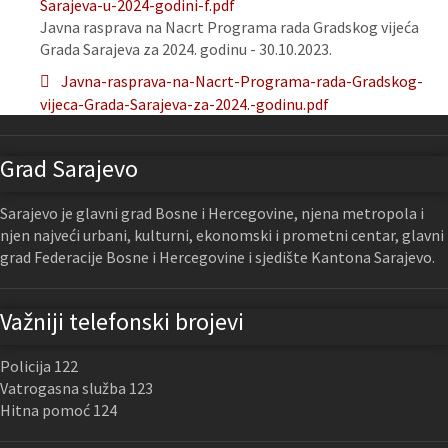
Sarajeva-u-2024-godini-f.pdf
Javna rasprava na Nacrt Programa rada Gradskog vijeća
Grada Sarajeva za 2024. godinu - 30.10.2023.
Javna-rasprava-na-Nacrt-Programa-rada-Gradskog-
vijeca-Grada-Sarajeva-za-2024.-godinu.pdf
Grad Sarajevo
Sarajevo je glavni grad Bosne i Hercegovine, njena metropola i
njen najveći urbani, kulturni, ekonomski i prometni centar, glavni
grad Federacije Bosne i Hercegovine i sjedište Kantona Sarajevo.
Važniji telefonski brojevi
Policija 122
Vatrogasna služba 123
Hitna pomoć 124