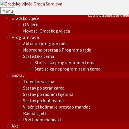
Menu
Izvor fotografije Mezit Armin
Gradsko vijeće
O Vijeću
Novosti Gradskog vijeća
Program rada
Aktuelni program rada
Napredna pretraga Programa rada
Statistika tema
Statistika programiranih tema
Statistika neprogramiranih tema
Sastav
Trenutni sastav
Sastav po strankama
Sastav po radnim tijelima
Sastav po klubovima
Vijećnici kojima je prestao mandat
Radna tijela
Prethodni mandati
Akti