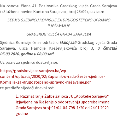
Na osnovu člana 41. Poslovnika Gradskog vijeća Grada Sarajeva
(«Službene novine Kantona Sarajevo», broj 28/09), sazivam
SEDMU SJEDNICU
KOMISIJE ZA DRUGOSTEPENO UPRAVNO
RJEŠAVANJE
GRADSKOG VIJEĆA GRADA SARAJEVA
Sjednica Komisije će se održati u
Maloj sali
Gradskog vijeća Grad
Sarajeva, ulica Hamdije Kreševljakovića broj 3
,
u četvrta
05.03.
2020. godine u 08.00 sati.
Uz poziv za sjednicu dostavlja se:
https://gradskovijece.sarajevo.ba/wp-
content/uploads/2020/02/Zapisnik-o-radu-Šeste-sjednice-
Komisije-za-drugostepeno-upravno-rješavanje.pdf
te predlaže sljedeći dnevni red:
1.
Razmatranje Žalbe žalioca JU „Apoteke Sarajevo“
izjavljene na Rješenje o odobravanju upotrebe imena
Grada Sarajeva broj: 01/04-04-798-1/20 od 24.01.2020.
godine