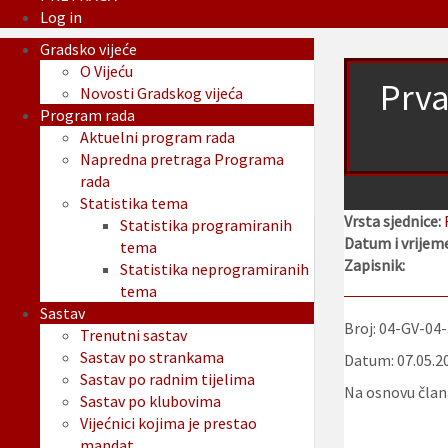
Log in
Gradsko vijeće
O Vijeću
Prva
Novosti Gradskog vijeća
Program rada
Aktuelni program rada
Napredna pretraga Programa
rada
Statistika tema
Vrsta sjednice:
Statistika programiranih
Datum i vrijeme
tema
Zapisnik:
Statistika neprogramiranih
tema
Sastav
Broj: 04-GV-04
Trenutni sastav
Sastav po strankama
Datum: 07.05.2
Sastav po radnim tijelima
Na osnovu člana
Sastav po klubovima
Vijećnici kojima je prestao
mandat