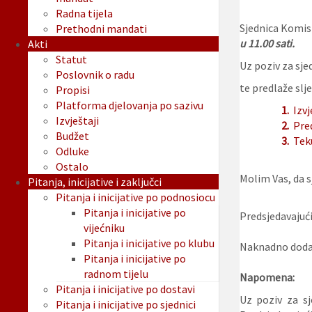
Radna tijela
Sjednica Komisi
Prethodni mandati
u 11.00 sati.
Akti
Statut
Uz poziv za sjed
Poslovnik o radu
te predlaže slje
Propisi
Platforma djelovanja po sazivu
1.
Izvj
Izvještaji
2.
Pre
Budžet
3.
Tek
Odluke
Ostalo
Molim Vas, da sj
Pitanja, inicijative i zaključci
Pitanja i inicijative po podnosiocu
Pitanja i inicijative po
Predsjedavajući
vijećniku
Pitanja i inicijative po klubu
Naknadno dodan
Pitanja i inicijative po
radnom tijelu
Napomena:
Pitanja i inicijative po dostavi
Uz poziv za sj
Pitanja i inicijative po sjednici