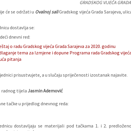
GRADSKOG VIJEĆA GRADA
je će se održati u
Ovalnoj sali
Gradskog vijeća Grada Sarajeva, ulic
nicu dostavlja se:
deći dnevni red:
eštaj o radu Gradskog vijeća Grada Sarajeva za 2020. godinu
dlaganje tema za Izmjene i dopune Programa rada Gradskog vijeća 
uća pitanja
ednici prisustvujete, a u slučaju spriječenosti izostanak najavite.
 radnog tijela
Jasmin Ademović
e tačke u prijedlog dnevnog reda:
ednicu dostavljaju se materijali pod tačkama 1. i 2. predlože