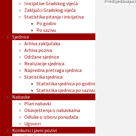
Predsjedavajuć
Inicijative Gradskog vijeća
Zaključci Gradskog vijeća
Statistika pitanja i inicijativa
Po godini
Po sazivu
Sjednice
Arhiva zaključaka
Arhiva poziva
Održane sjednice
Realizacije sjednica
Napredna pretraga sjednica
Statistika sjednica
Statistika sjednica po godini
Statistika sjednica po sazivu
Nabavke
Plan nabavki
Obavještenja o nabavkama
Odluke o izboru ponuđača
Ugovori
Konkursi i javni pozivi