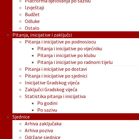
Platforma djelovanja po sazivu
Izvještaji
Budžet
Odluke
Ostalo
Pitanja, inicijative i zaključci
Pitanja i inicijative po podnosiocu
Pitanja i inicijative po vijećniku
Pitanja i inicijative po klubu
Pitanja i inicijative po radnom tijelu
Pitanja i inicijative po dostavi
Pitanja i inicijative po sjednici
Inicijative Gradskog vijeća
Zaključci Gradskog vijeća
Statistika pitanja i inicijativa
Po godini
Po sazivu
Sjednice
Arhiva zaključaka
Arhiva poziva
Održane sjednice