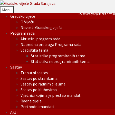
Menu
Izvor fotografije Mezit Armin
Gradsko vijeće
O Vijeću
Novosti Gradskog vijeća
Program rada
Aktuelni program rada
Napredna pretraga Programa rada
Statistika tema
Statistika programiranih tema
Statistika neprogramiranih tema
Sastav
Trenutni sastav
Sastav po strankama
Sastav po radnim tijelima
Sastav po klubovima
Vijećnici kojima je prestao mandat
Radna tijela
Prethodni mandati
Akti