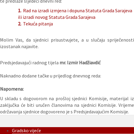
te predlaže sljedeći dnevni red:
1.
Rad na izradi izmjena i dopuna Statuta Grada Sarajeva
ili izradi novog Statuta Grada Sarajeva
2.
Tekuća pitanja
Molim Vas, da sjednici prisustvujete, a u slučaju spriječenosti
izostanak najavite.
Predsjedavajući radnog tijela
mr. Izmir Hadžiavdić
Naknadno dodane tačke u prijedlog dnevnog reda:
Napomena:
U skladu s dogovorom na prošloj sjednici Komisije, materijal iz
zaključka će biti uručen članovima na sjednici Komisije. Vrijeme
održavanja sjednice dogovoreno je s Predsjedavajućim Komisije.
Gradsko vijeće