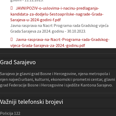
JAVNIPOZIV-o-uslovima-i-nacinu-predlaganja-
kandidata-za-dodjelu-Sestoaprilske-nagrade-Grada-
Sarajeva-u-2024-godini-f.pdf
Javna rasprava na Nacrt Programa rada Gradskog vijeća
Grada Sarajeva za 2024. godinu - 30.10.2023.
Javna-rasprava-na-Nacrt-Programa-rada-Gradskog-
vijeca-Grada-Sarajeva-za-2024.-godinu.pdf
Grad Sarajevo
Sarajevo je glavni grad Bosne i Hercegovine, njena metropola i
njen najveći urbani, kulturni, ekonomski i prometni centar, glavni
grad Federacije Bosne i Hercegovine i sjedište Kantona Sarajevo.
Važniji telefonski brojevi
Policija 122