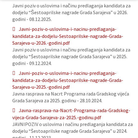
Javni poziv o uslovima i načinu predlaganja kandidata za
dodjelu “Šestoaprilske nagrade Grada Sarajeva” u 2026.
godini - 08.12.2025.
Javni-poziv-o-uslovima-i-nacinu-predlaganja-
kandidata-za-dodjelu-Sestoaprilske-nagrade-Grada-
Sarajeva-u-2026.-godini.pdf
Javni poziv o uslovima i načinu predlaganja kandidata za
dodjelu “Šestoaprilske nagrade Grada Sarajeva” u 2025.
godini - 09.12.2024.
Javni-poziv-o-uslovima-i-nacinu-predlaganja-
kandidata-za-dodjelu-Sestoaprilske-nagrade-Grada-
Sarajeva-u-2025.-godini.pdf
Javna rasprava na Nacrt Programa rada Gradskog vijeća
Grada Sarajeva za 2025. godinu - 28.10.2024.
Javna-rasprava-na-Nacrt-Programa-rada-Gradskog-
vijeca-Grada-Sarajeva-za-2025.-godinu.pdf
JAVNIPOZIV o uslovima i načinu predlaganja kandidata za
dodjelu “Šestoaprilske nagrade Grada Sarajeva” u 2024.
godini - 11.12.2023.