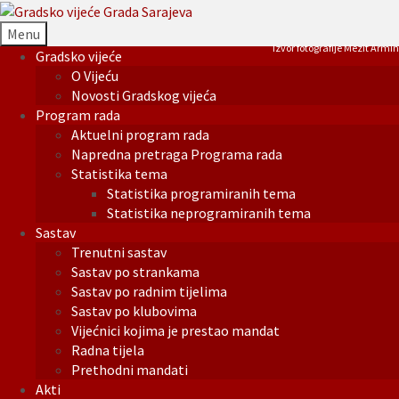
Menu
Izvor fotografije Mezit Armin
Gradsko vijeće
O Vijeću
Novosti Gradskog vijeća
Program rada
Aktuelni program rada
Napredna pretraga Programa rada
Statistika tema
Statistika programiranih tema
Statistika neprogramiranih tema
Sastav
Trenutni sastav
Sastav po strankama
Sastav po radnim tijelima
Sastav po klubovima
Vijećnici kojima je prestao mandat
Radna tijela
Prethodni mandati
Akti