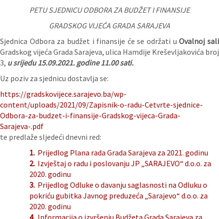
PETU SJEDNICU
ODBORA ZA BUDŽET I FINANSIJE
GRADSKOG VIJEĆA GRADA SARAJEVA
Sjednica Odbora za budžet i finansije će se održati u
Ovalnoj sal
Gradskog vijeća Grada Sarajeva, ulica Hamdije Kreševljakovića broj
3,
u srijedu 15.09.2021. godine
11.00 sati.
Uz poziv za sjednicu dostavlja se:
https://gradskovijece.sarajevo.ba/wp-
content/uploads/2021/09/Zapisnik-o-radu-Cetvrte-sjednice-
Odbora-za-budzet-i-finansije-Gradskog-vijeca-Grada-
Sarajeva-.pdf
te predlaže sljedeći dnevni red:
1.
Prijedlog Plana rada Grada Sarajeva za 2021. godinu
2.
Izvještaj o radu i poslovanju JP „SARAJEVO“ d.o.o. za
2020. godinu
3.
Prijedlog Odluke o davanju saglasnosti na Odluku o
pokriću gubitka Javnog preduzeća „Sarajevo“ d.o.o. za
2020. godinu
4.
Informacija o izvršenju Budžeta Grada Sarajeva za