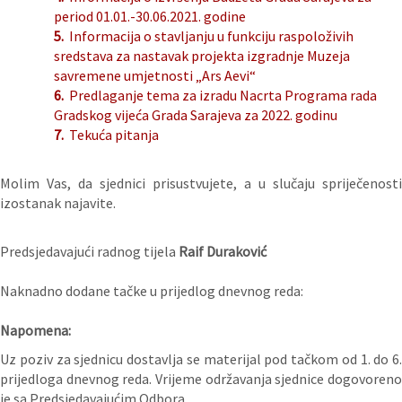
period 01.01.-30.06.2021. godine
5.
Informacija o stavljanju u funkciju raspoloživih
sredstava za nastavak projekta izgradnje Muzeja
savremene umjetnosti „Ars Aevi“
6.
Predlaganje tema za izradu Nacrta Programa rada
Gradskog vijeća Grada Sarajeva za 2022. godinu
7.
Tekuća pitanja
Molim Vas, da sjednici prisustvujete, a u slučaju spriječenosti
izostanak najavite.
Predsjedavajući radnog tijela
Raif Duraković
Naknadno dodane tačke u prijedlog dnevnog reda:
Napomena:
Uz poziv za sjednicu dostavlja se materijal pod tačkom od 1. do 6.
prijedloga dnevnog reda. Vrijeme održavanja sjednice dogovoreno
je sa Predsjedavajućim Odbora.