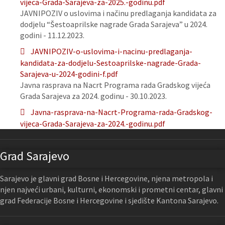
vijeca-Grada-Sarajeva-za-2025.-godinu.pdf
JAVNIPOZIV o uslovima i načinu predlaganja kandidata za
dodjelu “Šestoaprilske nagrade Grada Sarajeva” u 2024.
godini - 11.12.2023.
JAVNIPOZIV-o-uslovima-i-nacinu-predlaganja-
kandidata-za-dodjelu-Sestoaprilske-nagrade-Grada-
Sarajeva-u-2024-godini-f.pdf
Javna rasprava na Nacrt Programa rada Gradskog vijeća
Grada Sarajeva za 2024. godinu - 30.10.2023.
Javna-rasprava-na-Nacrt-Programa-rada-Gradskog-
vijeca-Grada-Sarajeva-za-2024.-godinu.pdf
Grad Sarajevo
Sarajevo je glavni grad Bosne i Hercegovine, njena metropola i
njen najveći urbani, kulturni, ekonomski i prometni centar, glavni
grad Federacije Bosne i Hercegovine i sjedište Kantona Sarajevo.