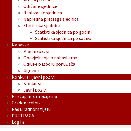
Održane sjednice
Realizacije sjednica
Napredna pretraga sjednica
Statistika sjednica
Statistika sjednica po godini
Statistika sjednica po sazivu
Nabavke
Plan nabavki
Obavještenja o nabavkama
Odluke o izboru ponuđača
Ugovori
Konkursi i javni pozivi
Konkursi
Javni pozivi
Pristup informacijama
Gradonačelnik
Rad u radnom tijelu
PRETRAGA
Log in