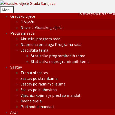
Menu
Izvor fotografije Mezit Armin
Gradsko vijeće
O Vijeću
Novosti Gradskog vijeća
Program rada
Aktuelni program rada
Napredna pretraga Programa rada
Statistika tema
Statistika programiranih tema
Statistika neprogramiranih tema
Sastav
Trenutni sastav
Sastav po strankama
Sastav po radnim tijelima
Sastav po klubovima
Vijećnici kojima je prestao mandat
Radna tijela
Prethodni mandati
Akti