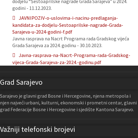
dodjelu “Šestoaprilske nagrade Grada Sarajeva” u 2024.
godini - 11.12.2023.
JAVNIPOZIV-o-uslovima-i-nacinu-predlaganja-
kandidata-za-dodjelu-Sestoaprilske-nagrade-Grada-
Sarajeva-u-2024-godini-f.pdf
Javna rasprava na Nacrt Programa rada Gradskog vijeća
Grada Sarajeva za 2024. godinu - 30.10.2023.
Javna-rasprava-na-Nacrt-Programa-rada-Gradskog-
vijeca-Grada-Sarajeva-za-2024.-godinu.pdf
Grad Sarajevo
Sarajevo je glavni grad Bosne i Hercegovine, njena metropola i
njen najveći urbani, kulturni, ekonomski i prometni centar, glavni
grad Federacije Bosne i Hercegovine i sjedište Kantona Sarajevo.
Važniji telefonski brojevi