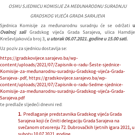
OSMU SJEDNICU KOMISIJE ZA MEĐUNARODNU SURADNJU
GRADSKOG VIJEĆA GRADA SARAJEVA
Sjednica Komisije za međunarodnu suradnju će se održati
u
Ovalnoj sali
Gradskog vijeća Grada Sarajeva, ulica Hamdij
Kreševljakovića broj 3,
u utorak 06.07.
2021. godine
u 15.00 sati.
Uz poziv za sjednicu dostavlja se:
https://gradskovijece.sarajevo.ba/wp-
content/uploads/2021/07/Zapisnik-o-radu-Šeste-sjednice-
Komisije-za-međunarodnu-suradnju-Gradskog-vijeća-Grada-
Sarajeva-.pdf
,
https://gradskovijece.sarajevo.ba/wp-
content/uploads/2021/07/Zapisnik-o-radu-Sedme-sjednice-
Komisije-za-međunarodnu-suradnju-Gradskog-vijeća-Grada-
Sarajeva.pdf
te predlaže sljedeći dnevni red:
1.
Predlaganje predstavnika Gradskog vijeća Grada
Sarajeva koji će činiti delegaciju Grada Sarajeva na
svečanom otvorenju 72. Dubrovačkih ljetnih igara 2021, u
subotu 10.07.2021. godine