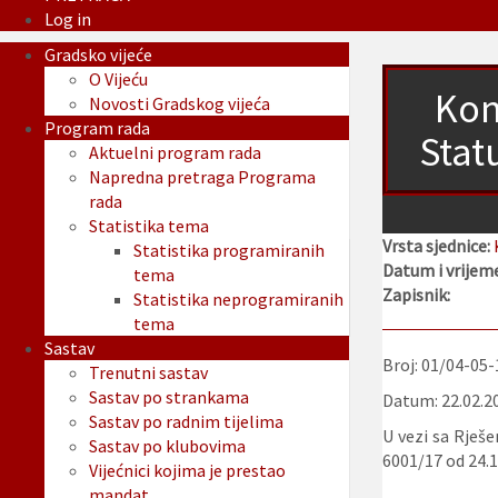
Log in
Gradsko vijeće
O Vijeću
Kon
Novosti Gradskog vijeća
Program rada
Stat
Aktuelni program rada
Napredna pretraga Programa
rada
Statistika tema
Vrsta sjednice:
Statistika programiranih
Datum i vrijeme
tema
Zapisnik:
Statistika neprogramiranih
tema
Sastav
Broj: 01/04-05
Trenutni sastav
Sastav po strankama
Datum: 22.02.2
Sastav po radnim tijelima
U vezi sa Rješe
Sastav po klubovima
6001/17 od 24.1
Vijećnici kojima je prestao
mandat