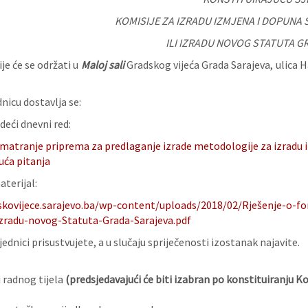
KOMISIJE ZA IZRADU IZMJENA I DOPUNA
ILI IZRADU NOVOG STATUTA G
je će se održati u
Maloj sali
Gradskog vijeća Grada Sarajeva, ulica H
nicu dostavlja se:
deći dnevni red:
matranje priprema za predlaganje izrade metodologije za izradu 
uća pitanja
terijal:
skovijece.sarajevo.ba/wp-content/uploads/2018/02/Rješenje-o-f
-izradu-novog-Statuta-Grada-Sarajeva.pdf
ednici prisustvujete, a u slučaju spriječenosti izostanak najavite.
 radnog tijela
(predsjedavajući će biti izabran po konstituiranju Ko