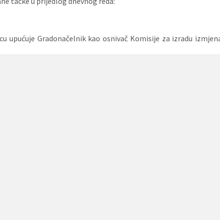
e tačke u prijedlog dnevnog reda:
icu upućuje Gradonačelnik kao osnivač Komisije za izradu izmjen