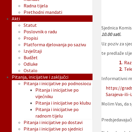
Radna tijela
Prethodni mandati
Akti
Statut
Sjednica Komisi
Poslovnik o radu
10.00 sati.
Propisi
Uz poziv za sjed
Platforma djelovanja po sazivu
Izvještaji
te predlaže slje
Budžet
1.
Raz
Odluke
2.
Tek
Ostalo
Pitanja, inicijative i zaključci
Informativni ma
Pitanja i inicijative po podnosiocu
https://grad
Pitanja i inicijative po
Sarajeva-ili
vijećniku
Pitanja i inicijative po klubu
Molim Vas, da sj
Pitanja i inicijative po
radnom tijelu
Predsjedavajući
Pitanja i inicijative po dostavi
Pitanja i inicijative po sjednici