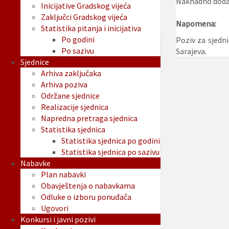
Naknadno dodan
Inicijative Gradskog vijeća
Zaključci Gradskog vijeća
Napomena:
Statistika pitanja i inicijativa
Po godini
Poziv za sjedn
Po sazivu
Sarajeva.
Sjednice
Arhiva zaključaka
Arhiva poziva
Održane sjednice
Realizacije sjednica
Napredna pretraga sjednica
Statistika sjednica
Statistika sjednica po godini
Statistika sjednica po sazivu
Nabavke
Plan nabavki
Obavještenja o nabavkama
Odluke o izboru ponuđača
Ugovori
Konkursi i javni pozivi