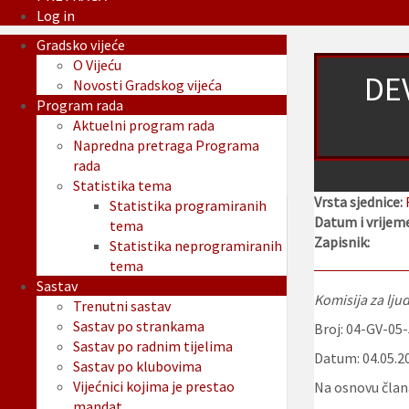
Log in
Gradsko vijeće
O Vijeću
DE
Novosti Gradskog vijeća
Program rada
Aktuelni program rada
Napredna pretraga Programa
rada
Statistika tema
Vrsta sjednice:
Statistika programiranih
Datum i vrijeme
tema
Zapisnik:
Statistika neprogramiranih
tema
Sastav
Komisija za lju
Trenutni sastav
Sastav po strankama
Broj: 04-GV-05
Sastav po radnim tijelima
Datum: 04.05.2
Sastav po klubovima
Vijećnici kojima je prestao
Na osnovu člana
mandat