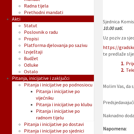
Radna tijela
Prethodni mandati
Akti
Sjednica Komis
Statut
10.00 sati.
Poslovnik o radu
Uz poziv za sjed
Propisi
Platforma djelovanja po sazivu
https://gradsk
Izvještaji
te predlaže slje
Budžet
1.
Pri
Odluke
2.
Tek
Ostalo
Pitanja, inicijative i zaključci
Pitanja i inicijative po podnosiocu
Molim Vas, da sj
Pitanja i inicijative po
vijećniku
Predsjedavajući
Pitanja i inicijative po klubu
Pitanja i inicijative po
Naknadno dodan
radnom tijelu
Pitanja i inicijative po dostavi
Napomena:
Pitanja i inicijative po sjednici