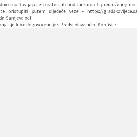
ednicu dostavljaju se i materijali pod tačkama 1. predloženog d
te pristupiti putem sljedeće veze - https://gradskovijece.sa
da-Sarajeva.pdf
nja sjednice dogovoreno je s Predsjedavajućim Komisije.