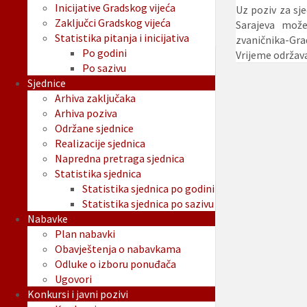
Inicijative Gradskog vijeća
Uz poziv za sj
Zaključci Gradskog vijeća
Sarajeva može
Statistika pitanja i inicijativa
zvaničnika-Gra
Po godini
Vrijeme održava
Po sazivu
Sjednice
Arhiva zaključaka
Arhiva poziva
Održane sjednice
Realizacije sjednica
Napredna pretraga sjednica
Statistika sjednica
Statistika sjednica po godini
Statistika sjednica po sazivu
Nabavke
Plan nabavki
Obavještenja o nabavkama
Odluke o izboru ponuđača
Ugovori
Konkursi i javni pozivi