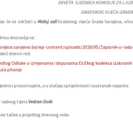
DEVETA SJEDNICA KOMISIJE ZA LJUD
GRADSKOG VIJEĆA GRADA
ije će se održati u
Maloj sali
Gradskog vijeća Grada Sarajeva, uli
nicu dostavlja se:
ovijece.sarajevo.ba/wp-content/uploads/2018/05/Zapisnik-o-radu
deći dnevni red:
jedlog Odluke o izmjenama i dopunama Etičkog kodeksa izabranih 
uća pitanja
ednici prisustvujete, a u slučaju spriječenosti izostanak najavite.
 radnog tijela
Vedran Dodi
e tačke u prijedlog dnevnog reda: