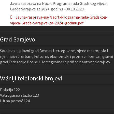
Javna rasprava na Nacrt Programa rada Gradskog vijeća
Grada Sarajeva za 2024. godinu - 30.10.2023.
Javna-rasprava-na-Nacrt-Programa-rada-Gradskog-
vijeca-Grada-Sarajeva-za-2024.-godinu.pdf
Grad Sarajevo
Sarajevo je glavni grad Bosne i Hercegovine, njena metropola i
njen najveći urbani, kulturni, ekonomski i prometni centar, glavni
grad Federacije Bosne i Hercegovine i sjedište Kantona Sarajevo.
Važniji telefonski brojevi
Policija 122
Vatrogasna služba 123
Hitna pomoć 124