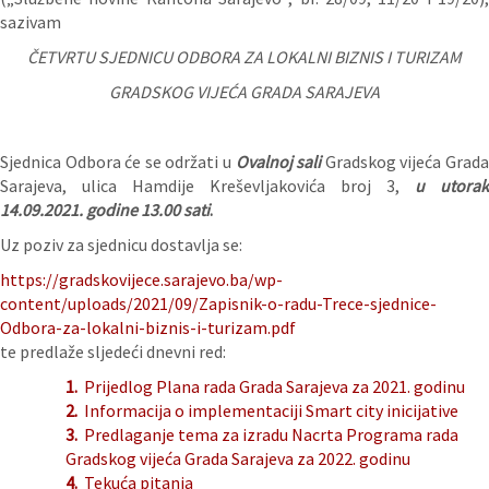
sazivam
ČETVRTU SJEDNICU ODBORA ZA LOKALNI BIZNIS I TURIZAM
GRADSKOG VIJEĆA GRADA SARAJEVA
Sjednica Odbora će se održati u
Ovalnoj sali
Gradskog vijeća Grad
Sarajeva, ulica Hamdije Kreševljakovića broj 3,
u utorak
14.09.2021. godine 13.00 sati
.
Uz poziv za sjednicu dostavlja se:
https://gradskovijece.sarajevo.ba/wp-
content/uploads/2021/09/Zapisnik-o-radu-Trece-sjednice-
Odbora-za-lokalni-biznis-i-turizam.pdf
te predlaže sljedeći dnevni red:
1.
Prijedlog Plana rada Grada Sarajeva za 2021. godinu
2.
Informacija o implementaciji Smart city inicijative
3.
Predlaganje tema za izradu Nacrta Programa rada
Gradskog vijeća Grada Sarajeva za 2022. godinu
4.
Tekuća pitanja