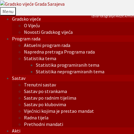
Menu
Izvor fotografije Mezit Armin
Gradsko vijeće
O Vijeću
Novosti Gradskog vijeća
Program rada
Aktuelni program rada
Napredna pretraga Programa rada
Statistika tema
Statistika programiranih tema
Statistika neprogramiranih tema
Sastav
Trenutni sastav
Sastav po strankama
Sastav po radnim tijelima
Sastav po klubovima
Vijećnici kojima je prestao mandat
Radna tijela
Prethodni mandati
Akti