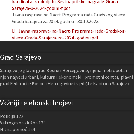
kandidata-za-dodjelu-Sestoaprilske-nagrade-Grada-
Sarajeva-u-2024-godini-f.pdf
Javna rasprava na Nacrt Programa rada Gradskog vijeća
Grada Sarajeva za 2024. godinu - 30.10.2023.
Javna-rasprava-na-Nacrt-Programa-rada-Gradskog-
vijeca-Grada-Sarajeva-za-2024.-godinu.pdf
Grad Sarajevo
Sarajevo je glavni grad Bosne i Hercegovine, njena metropola i
njen najveći urbani, kulturni, ekonomski i prometni centar, glavni
grad Federacije Bosne i Hercegovine i sjedište Kantona Sarajevo.
Važniji telefonski brojevi
Policija 122
Vatrogasna služba 123
Hitna pomoć 124