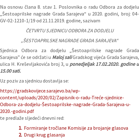
Na osnovu člana 8. stav 1. Poslovnika o radu Odbora za dodjelu
„Šestoaprilske nagrade Grada Sarajeva“ u 2020. godini, broj: 04-
GV-02-1210-1/19 od 21.11.2019. godine, sazivam
ČETVRTU SJEDNICU ODBORA ZA DODJELU
„ŠESTOAPRILSKE NAGRADE GRADA SARAJEVA“
Sjednica Odbora za dodjelu „Šestoaprilske nagrade Grada
Sarajeva” će se održati u
Maloj sali
Gradskog vijeća Grada Sarajeva
ulica H. Kreševljakovića broj 3, u
ponedjeljak 17.02.2020. godine u
15.00 sati.
Uz poziv za sjednicu dostavlja se:
https://gradskovijece.sarajevo.ba/wp-
content/uploads/2020/02/Zapisnik-o-radu-Treće-sjednice-
Odbora-za-dodjelu-Šestoaprilske-nagrade-Grada-Sarajeva-u-
2020.-godini.pdf
te predlaže sljedeći dnevni red:
1.
Formiranje tročlane Komisije za brojanje glasova
2.
Drugi krug glasanja