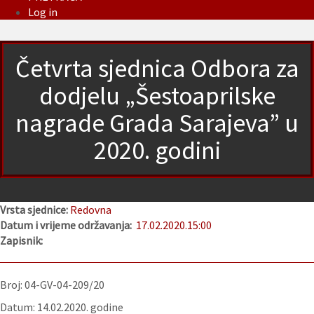
Log in
Četvrta sjednica Odbora za
dodjelu „Šestoaprilske
nagrade Grada Sarajeva” u
2020. godini
Vrsta sjednice:
Redovna
Datum i vrijeme održavanja:
17.02.2020.
15:00
Zapisnik:
Broj: 04-GV-04-209/20
Datum: 14.02.2020. godine