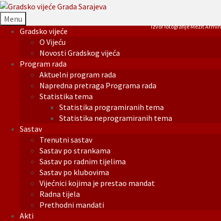
Menu
Izvor fotografije Mezit Armin
Gradsko vijeće
O Vijeću
Novosti Gradskog vijeća
Program rada
Aktuelni program rada
Napredna pretraga Programa rada
Statistika tema
Statistika programiranih tema
Statistika neprogramiranih tema
Sastav
Trenutni sastav
Sastav po strankama
Sastav po radnim tijelima
Sastav po klubovima
Vijećnici kojima je prestao mandat
Radna tijela
Prethodni mandati
Akti