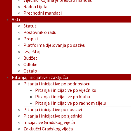
Vijećnici kojima je prestao mandat
Radna tijela
Prethodni mandati
Akti
Statut
Poslovnik o radu
Propisi
Platforma djelovanja po sazivu
Izvještaji
Budžet
Odluke
Ostalo
Pitanja, inicijative i zaključci
Pitanja i inicijative po podnosiocu
Pitanja i inicijative po vijećniku
Pitanja i inicijative po klubu
Pitanja i inicijative po radnom tijelu
Pitanja i inicijative po dostavi
Pitanja i inicijative po sjednici
Inicijative Gradskog vijeća
Zaključci Gradskog vijeća