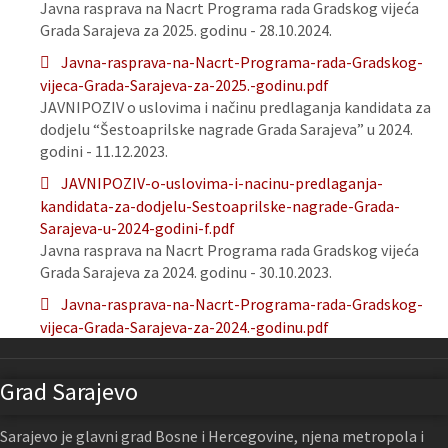
Javna rasprava na Nacrt Programa rada Gradskog vijeća
Grada Sarajeva za 2025. godinu - 28.10.2024.
Javna-rasprava-na-Nacrt-Programa-rada-Gradskog-
vijeca-Grada-Sarajeva-za-2025.-godinu.pdf
JAVNIPOZIV o uslovima i načinu predlaganja kandidata za
dodjelu “Šestoaprilske nagrade Grada Sarajeva” u 2024.
godini - 11.12.2023.
JAVNIPOZIV-o-uslovima-i-nacinu-predlaganja-
kandidata-za-dodjelu-Sestoaprilske-nagrade-Grada-
Sarajeva-u-2024-godini-f.pdf
Javna rasprava na Nacrt Programa rada Gradskog vijeća
Grada Sarajeva za 2024. godinu - 30.10.2023.
Javna-rasprava-na-Nacrt-Programa-rada-Gradskog-
vijeca-Grada-Sarajeva-za-2024.-godinu.pdf
Grad Sarajevo
Sarajevo je glavni grad Bosne i Hercegovine, njena metropola i