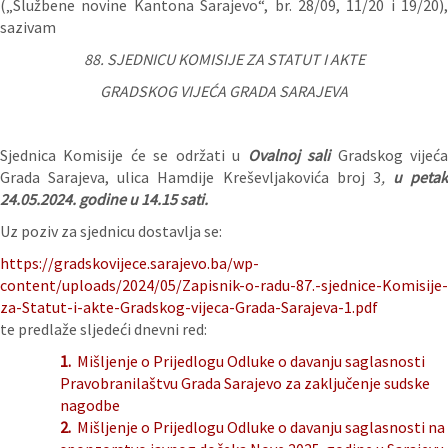
(„Službene novine Kantona Sarajevo“, br. 28/09, 11/20 i 19/20),
sazivam
88. SJEDNICU KOMISIJE ZA STATUT I AKTE
GRADSKOG VIJEĆA GRADA SARAJEVA
Sjednica Komisije će se održati u
Ovalnoj sali
Gradskog vijeć
Grada Sarajeva, ulica Hamdije Kreševljakovića broj 3
,
u petak
24.05.2024. godine u 14.15 sati.
Uz poziv za sjednicu dostavlja se:
https://gradskovijece.sarajevo.ba/wp-
content/uploads/2024/05/Zapisnik-o-radu-87.-sjednice-Komisije-
za-Statut-i-akte-Gradskog-vijeca-Grada-Sarajeva-1.pdf
te predlaže sljedeći dnevni red:
1.
Mišljenje o Prijedlogu Odluke o davanju saglasnosti
Pravobranilaštvu Grada Sarajevo za zaključenje sudske
nagodbe
2.
Mišljenje o Prijedlogu Odluke o davanju saglasnosti na