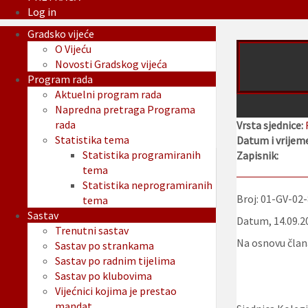
Log in
Gradsko vijeće
O Vijeću
Novosti Gradskog vijeća
Program rada
Aktuelni program rada
Napredna pretraga Programa
rada
Vrsta sjednice:
Statistika tema
Datum i vrijeme
Statistika programiranih
Zapisnik:
tema
Statistika neprogramiranih
Broj: 01-GV-02
tema
Sastav
Datum, 14.09.2
Trenutni sastav
Na osnovu člana
Sastav po strankama
Sastav po radnim tijelima
Sastav po klubovima
Vijećnici kojima je prestao
mandat