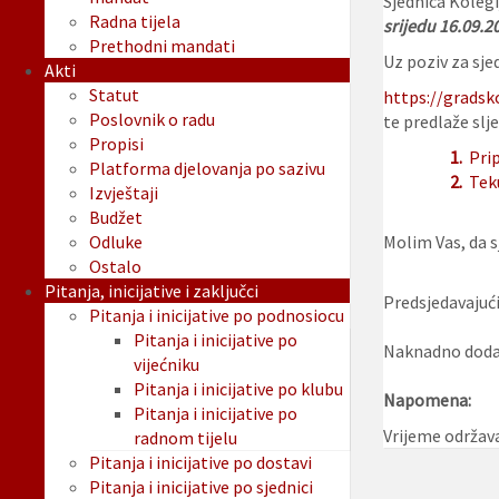
Sjednica Kolegi
Radna tijela
srijedu 16.09.20
Prethodni mandati
Uz poziv za sjed
Akti
Statut
https://gradsk
Poslovnik o radu
te predlaže slje
Propisi
1.
Prip
Platforma djelovanja po sazivu
2.
Tek
Izvještaji
Budžet
Odluke
Molim Vas, da sj
Ostalo
Pitanja, inicijative i zaključci
Predsjedavajući
Pitanja i inicijative po podnosiocu
Pitanja i inicijative po
Naknadno dodan
vijećniku
Pitanja i inicijative po klubu
Napomena:
Pitanja i inicijative po
Vrijeme održava
radnom tijelu
Pitanja i inicijative po dostavi
Pitanja i inicijative po sjednici