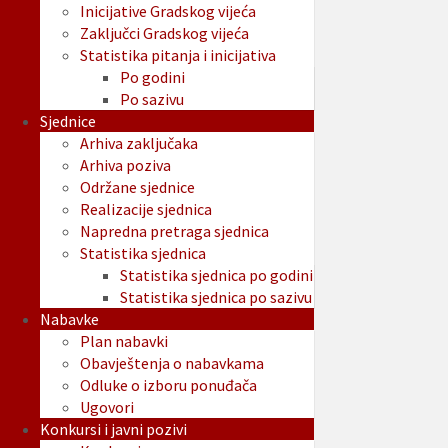
Inicijative Gradskog vijeća
Zaključci Gradskog vijeća
Statistika pitanja i inicijativa
Po godini
Po sazivu
Sjednice
Arhiva zaključaka
Arhiva poziva
Održane sjednice
Realizacije sjednica
Napredna pretraga sjednica
Statistika sjednica
Statistika sjednica po godini
Statistika sjednica po sazivu
Nabavke
Plan nabavki
Obavještenja o nabavkama
Odluke o izboru ponuđača
Ugovori
Konkursi i javni pozivi