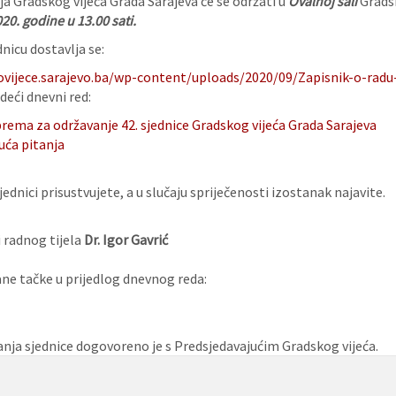
ja Gradskog vijeća Grada Sarajeva će se održati u
Ovalnoj sali
Gradsk
20. godine u 13.00 sati.
nicu dostavlja se:
ovijece.sarajevo.ba/wp-content/uploads/2020/09/Zapisnik-o-radu-
deći dnevni red:
rema za održavanje 42. sjednice Gradskog vijeća Grada Sarajeva
uća pitanja
ednici prisustvujete, a u slučaju spriječenosti izostanak najavite.
 radnog tijela
Dr. Igor Gavrić
e tačke u prijedlog dnevnog reda:
nja sjednice dogovoreno je s Predsjedavajućim Gradskog vijeća.