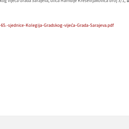
og vijeća Grada Sarajeva, ulica Hamdije Kreševljakovića broj 3/1,
65.-sjednice-Kolegija-Gradskog-vijeća-Grada-Sarajeva.pdf