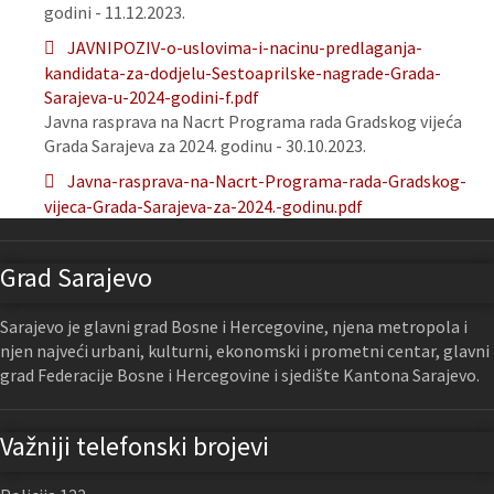
godini - 11.12.2023.
JAVNIPOZIV-o-uslovima-i-nacinu-predlaganja-
kandidata-za-dodjelu-Sestoaprilske-nagrade-Grada-
Sarajeva-u-2024-godini-f.pdf
Javna rasprava na Nacrt Programa rada Gradskog vijeća
Grada Sarajeva za 2024. godinu - 30.10.2023.
Javna-rasprava-na-Nacrt-Programa-rada-Gradskog-
vijeca-Grada-Sarajeva-za-2024.-godinu.pdf
Grad Sarajevo
Sarajevo je glavni grad Bosne i Hercegovine, njena metropola i
njen najveći urbani, kulturni, ekonomski i prometni centar, glavni
grad Federacije Bosne i Hercegovine i sjedište Kantona Sarajevo.
Važniji telefonski brojevi