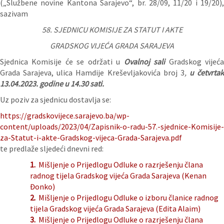
(„Službene novine Kantona Sarajevo“, br. 28/09, 11/20 i 19/20),
sazivam
58. SJEDNICU KOMISIJE ZA STATUT I AKTE
GRADSKOG VIJEĆA GRADA SARAJEVA
Sjednica Komisije će se održati u
Ovalnoj sali
Gradskog vijeć
Grada Sarajeva, ulica Hamdije Kreševljakovića broj 3
,
u četvrtak
13.04.2023. godine u 14.30 sati.
Uz poziv za sjednicu dostavlja se:
https://gradskovijece.sarajevo.ba/wp-
content/uploads/2023/04/Zapisnik-o-radu-57.-sjednice-Komisije-
za-Statut-i-akte-Gradskog-vijeca-Grada-Sarajeva.pdf
te predlaže sljedeći dnevni red:
1.
Mišljenje o Prijedlogu Odluke o razrješenju člana
radnog tijela Gradskog vijeća Grada Sarajeva (Kenan
Đonko)
2.
Mišljenje o Prijedlogu Odluke o izboru članice radnog
tijela Gradskog vijeća Grada Sarajeva (Edita Alaim)
3.
Mišljenje o Prijedlogu Odluke o razrješenju člana