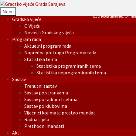
Menu
Izvor fotografije Mezit Armin
Gradsko vijeće
O Vijeću
Novosti Gradskog vijeća
Program rada
Aktuelni program rada
Napredna pretraga Programa rada
Statistika tema
Statistika programiranih tema
Statistika neprogramiranih tema
Sastav
Trenutni sastav
Sastav po strankama
Sastav po radnim tijelima
Sastav po klubovima
Vijećnici kojima je prestao mandat
Radna tijela
Prethodni mandati
Akti