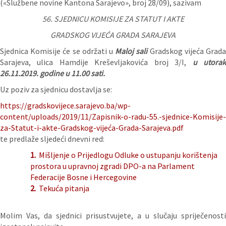
(«Službene novine Kantona Sarajevo», broj 28/09), sazivam
56.
SJEDNICU KOMISIJE ZA STATUT I AKTE
GRADSKOG VIJEĆA GRADA SARAJEVA
Sjednica Komisije će se održati u
Maloj sali
Gradskog vijeća Grad
Sarajeva, ulica Hamdije Kreševljakovića broj 3/I,
u utora
26
.11.2019. godine u 11.00 sati.
Uz poziv za sjednicu dostavlja se:
https://gradskovijece.sarajevo.ba/wp-
content/uploads/2019/11/Zapisnik-o-radu-55.-sjednice-Komisije-
za-Statut-i-akte-Gradskog-vijeća-Grada-Sarajeva.pdf
te predlaže sljedeći dnevni red:
1.
Mišljenje o Prijedlogu Odluke o ustupanju korištenja
prostora u upravnoj zgradi DPO-a na Parlament
Federacije Bosne i Hercegovine
2.
Tekuća pitanja
Molim Vas, da sjednici prisustvujete, a u slučaju spriječenosti