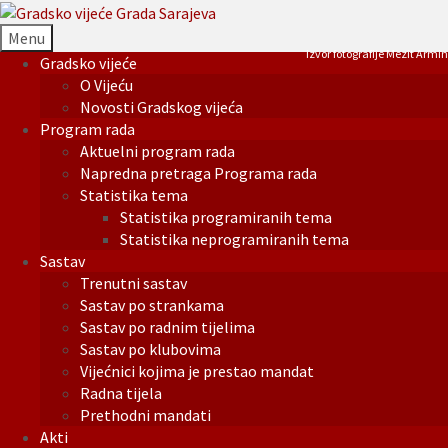
Menu
Izvor fotografije Mezit Armin
Gradsko vijeće
O Vijeću
Novosti Gradskog vijeća
Program rada
Aktuelni program rada
Napredna pretraga Programa rada
Statistika tema
Statistika programiranih tema
Statistika neprogramiranih tema
Sastav
Trenutni sastav
Sastav po strankama
Sastav po radnim tijelima
Sastav po klubovima
Vijećnici kojima je prestao mandat
Radna tijela
Prethodni mandati
Akti