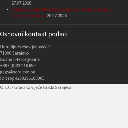
27.07.2026.
Nastavak podrške Grada Sarajeva Udruženju slijepih
Kantona Sarajevo
20.07.2026.
Osnovni kontakt podaci
Hamdije Kreševljakovića 3
71000 Sarajevo
Bosna i Hercegovina
+387 (0)33 216 659
gsgv@sarajevo.ba
ID broj: 4200295100005
© 2017 Gradsko vijeće Grada Sarajeva