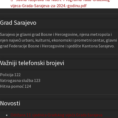
vijeca-Grada-Sarajeva-za-2024.-godinu.pdf
Grad Sarajevo
Sarajevo je glavni grad Bosne i Hercegovine, njena metropola i
njen najveći urbani, kulturni, ekonomski i prometni centar, glavni
grad Federacije Bosne i Hercegovine i sjedište Kantona Sarajevo.
Važniji telefonski brojevi
Policija 122
Vatrogasna služba 123
Hitna pomoć 124
Novosti
Održana 13. sjednica Gradskog vijeća Grada Sarajeva