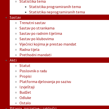
Statistika tema
Statistika programiranih tema
Statistika neprogramiranih tema
Sastav
Trenutni sastav
Sastav po strankama
Sastav po radnim tijelima
Sastav po klubovima
Vijećnici kojima je prestao mandat
Radna tijela
Prethodni mandati
Akti
Statut
Poslovnik o radu
Propisi
Platforma djelovanja po sazivu
Izvještaji
Budžet
Odluke
Ostalo
Pitanja, inicijative i zaključci