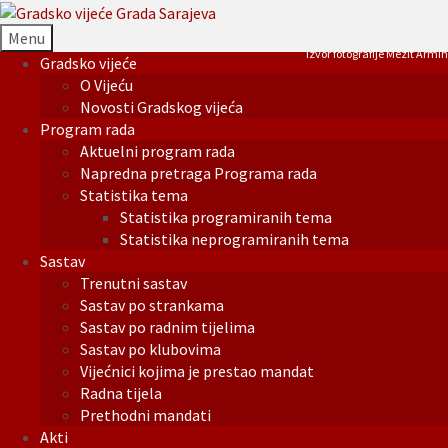
Menu
Izvor fotografije Mezit Armin
Gradsko vijeće
O Vijeću
Novosti Gradskog vijeća
Program rada
Aktuelni program rada
Napredna pretraga Programa rada
Statistika tema
Statistika programiranih tema
Statistika neprogramiranih tema
Sastav
Trenutni sastav
Sastav po strankama
Sastav po radnim tijelima
Sastav po klubovima
Vijećnici kojima je prestao mandat
Radna tijela
Prethodni mandati
Akti