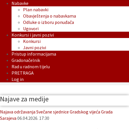
Nabavke
Plan nabavki
Obavještenja o nabavkama
Odluke o izboru ponuđača
Ugovori
Konkursi i javni pozivi
Konkursi
Javni pozivi
Pristup informacijama
Gradonačelnik
Rad u radnom tijelu
PRETRAGA
Log in
Najave za medije
Najava održavanja Svečane sjednice Gradskog vijeća Grada
Sarajeva
06.04.2026. 17:30