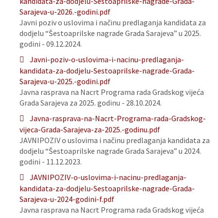
kandidata-za-dodjelu-Sestoaprilske-nagrade-Grada-
Sarajeva-u-2026.-godini.pdf
Javni poziv o uslovima i načinu predlaganja kandidata za
dodjelu “Šestoaprilske nagrade Grada Sarajeva” u 2025.
godini - 09.12.2024.
Javni-poziv-o-uslovima-i-nacinu-predlaganja-
kandidata-za-dodjelu-Sestoaprilske-nagrade-Grada-
Sarajeva-u-2025.-godini.pdf
Javna rasprava na Nacrt Programa rada Gradskog vijeća
Grada Sarajeva za 2025. godinu - 28.10.2024.
Javna-rasprava-na-Nacrt-Programa-rada-Gradskog-
vijeca-Grada-Sarajeva-za-2025.-godinu.pdf
JAVNIPOZIV o uslovima i načinu predlaganja kandidata za
dodjelu “Šestoaprilske nagrade Grada Sarajeva” u 2024.
godini - 11.12.2023.
JAVNIPOZIV-o-uslovima-i-nacinu-predlaganja-
kandidata-za-dodjelu-Sestoaprilske-nagrade-Grada-
Sarajeva-u-2024-godini-f.pdf
Javna rasprava na Nacrt Programa rada Gradskog vijeća