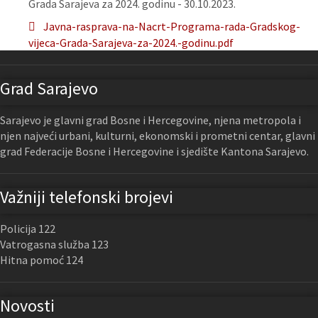
Grada Sarajeva za 2024. godinu - 30.10.2023.
Javna-rasprava-na-Nacrt-Programa-rada-Gradskog-
vijeca-Grada-Sarajeva-za-2024.-godinu.pdf
Grad Sarajevo
Sarajevo je glavni grad Bosne i Hercegovine, njena metropola i
njen najveći urbani, kulturni, ekonomski i prometni centar, glavni
grad Federacije Bosne i Hercegovine i sjedište Kantona Sarajevo.
Važniji telefonski brojevi
Policija 122
Vatrogasna služba 123
Hitna pomoć 124
Novosti