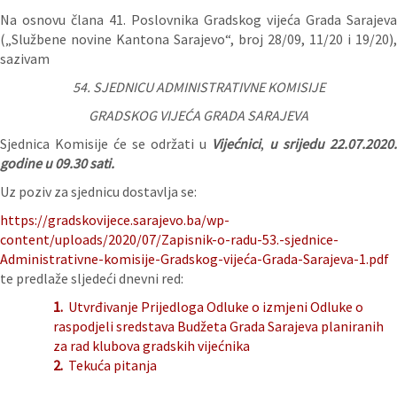
Na osnovu člana 41. Poslovnika Gradskog vijeća Grada Sarajeva
(„Službene novine Kantona Sarajevo“, broj 28/09, 11/20 i 19/20),
sazivam
54. SJEDNICU ADMINISTRATIVNE KOMISIJE
GRADSKOG VIJEĆA GRADA SARAJEVA
Sjednica Komisije će se održati u
Vijećnici
,
u srijedu 22
.07.2020.
godine u 09.30 sati.
Uz poziv za sjednicu dostavlja se:
https://gradskovijece.sarajevo.ba/wp-
content/uploads/2020/07/Zapisnik-o-radu-53.-sjednice-
Administrativne-komisije-Gradskog-vijeća-Grada-Sarajeva-1.pdf
te predlaže sljedeći dnevni red:
1.
Utvrđivanje Prijedloga Odluke o izmjeni Odluke o
raspodjeli sredstava Budžeta Grada Sarajeva planiranih
za rad klubova gradskih vijećnika
2.
Tekuća pitanja