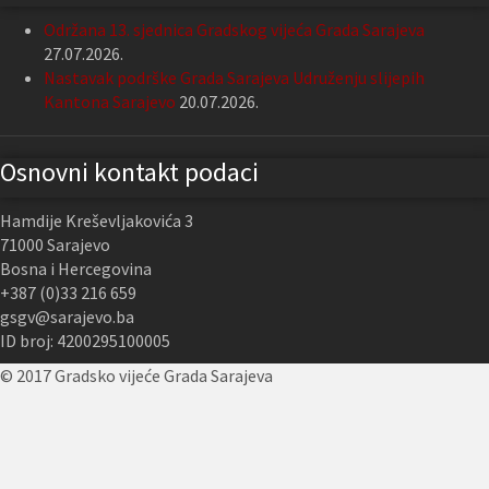
Održana 13. sjednica Gradskog vijeća Grada Sarajeva
27.07.2026.
Nastavak podrške Grada Sarajeva Udruženju slijepih
Kantona Sarajevo
20.07.2026.
Osnovni kontakt podaci
Hamdije Kreševljakovića 3
71000 Sarajevo
Bosna i Hercegovina
+387 (0)33 216 659
gsgv@sarajevo.ba
ID broj: 4200295100005
© 2017 Gradsko vijeće Grada Sarajeva