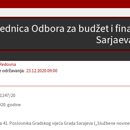
jednica Odbora za budžet i fi
Sarjaev
Redovna
 održavanja:
23.12.2020.
09:00
-1247/20
020. godine
 41. Poslovnika Gradskog vijeća Grada Sarajeva („Službene novine 