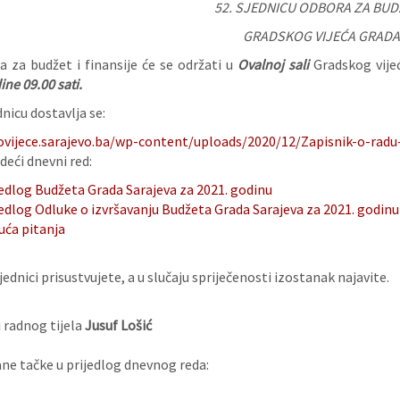
52. SJEDNICU
ODBORA ZA BUDŽ
GRADSKOG VIJEĆA GRADA
a za budžet i finansije će se održati u
Ovalnoj sali
Gradskog vijeć
ine 09.00 sati.
nicu dostavlja se:
ovijece.sarajevo.ba/wp-content/uploads/2020/12/Zapisnik-o-radu-
deći dnevni red:
jedlog Budžeta Grada Sarajeva za 2021. godinu
edlog Odluke o izvršavanju Budžeta Grada Sarajeva za 2021. godinu
uća pitanja
ednici prisustvujete, a u slučaju spriječenosti izostanak najavite.
 radnog tijela
Jusuf Lošić
e tačke u prijedlog dnevnog reda: