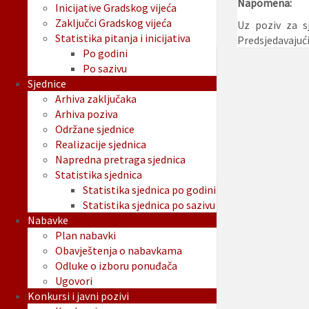
Napomena:
Inicijative Gradskog vijeća
Zaključci Gradskog vijeća
Uz poziv za s
Statistika pitanja i inicijativa
Predsjedavajuć
Po godini
Po sazivu
Sjednice
Arhiva zaključaka
Arhiva poziva
Održane sjednice
Realizacije sjednica
Napredna pretraga sjednica
Statistika sjednica
Statistika sjednica po godini
Statistika sjednica po sazivu
Nabavke
Plan nabavki
Obavještenja o nabavkama
Odluke o izboru ponuđača
Ugovori
Konkursi i javni pozivi