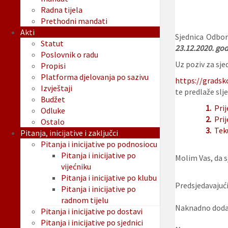
Radna tijela
Prethodni mandati
Akti
Sjednica Odbor
Statut
23.12.
2020. god
Poslovnik o radu
Uz poziv za sjed
Propisi
Platforma djelovanja po sazivu
https://gradsk
Izvještaji
te predlaže slje
Budžet
1.
Pri
Odluke
2.
Prij
Ostalo
3.
Tek
Pitanja, inicijative i zaključci
Pitanja i inicijative po podnosiocu
Pitanja i inicijative po
Molim Vas, da sj
vijećniku
Pitanja i inicijative po klubu
Predsjedavajući
Pitanja i inicijative po
radnom tijelu
Naknadno dodan
Pitanja i inicijative po dostavi
Pitanja i inicijative po sjednici