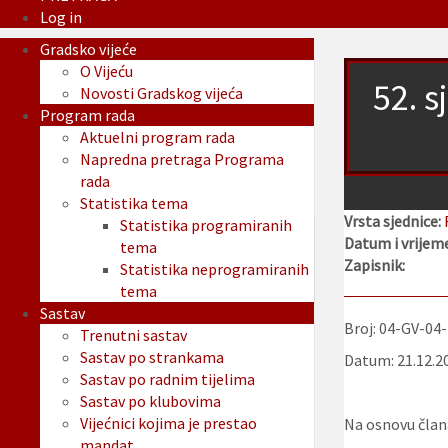
Log in
Gradsko vijeće
O Vijeću
52. s
Novosti Gradskog vijeća
Program rada
Aktuelni program rada
Napredna pretraga Programa
rada
Statistika tema
Vrsta sjednice:
Statistika programiranih
Datum i vrijeme
tema
Zapisnik:
Statistika neprogramiranih
tema
Sastav
Broj: 04-GV-04
Trenutni sastav
Sastav po strankama
Datum: 21.12.2
Sastav po radnim tijelima
Sastav po klubovima
Vijećnici kojima je prestao
Na osnovu člana
mandat