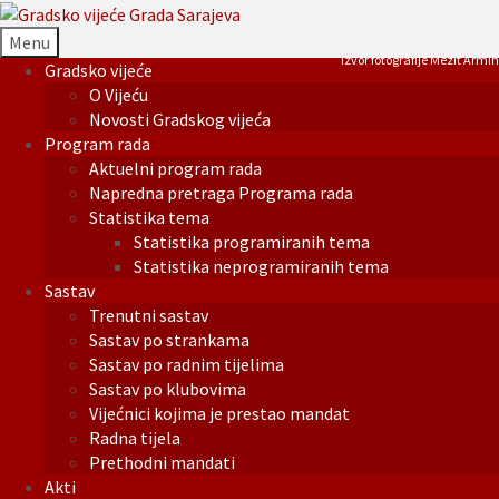
Menu
Izvor fotografije Mezit Armin
Gradsko vijeće
O Vijeću
Novosti Gradskog vijeća
Program rada
Aktuelni program rada
Napredna pretraga Programa rada
Statistika tema
Statistika programiranih tema
Statistika neprogramiranih tema
Sastav
Trenutni sastav
Sastav po strankama
Sastav po radnim tijelima
Sastav po klubovima
Vijećnici kojima je prestao mandat
Radna tijela
Prethodni mandati
Akti