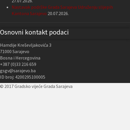
27.07.2026.
Nastavak podrške Grada Sarajeva Udruženju slijepih
Kantona Sarajevo
20.07.2026.
Osnovni kontakt podaci
Hamdije Kreševljakovića 3
71000 Sarajevo
Bosna i Hercegovina
+387 (0)33 216 659
gsgv@sarajevo.ba
ID broj: 4200295100005
© 2017 Gradsko vijeće Grada Sarajeva