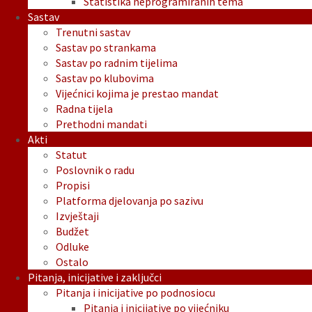
Statistika neprogramiranih tema
Sastav
Trenutni sastav
Sastav po strankama
Sastav po radnim tijelima
Sastav po klubovima
Vijećnici kojima je prestao mandat
Radna tijela
Prethodni mandati
Akti
Statut
Poslovnik o radu
Propisi
Platforma djelovanja po sazivu
Izvještaji
Budžet
Odluke
Ostalo
Pitanja, inicijative i zaključci
Pitanja i inicijative po podnosiocu
Pitanja i inicijative po vijećniku