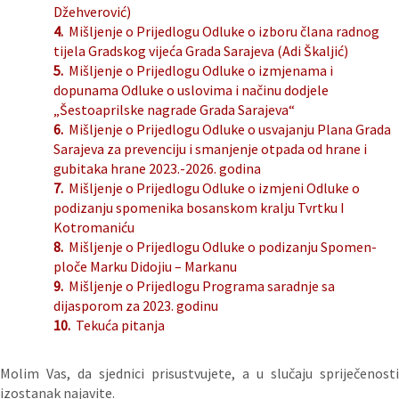
Džehverović)
4.
Mišljenje o Prijedlogu Odluke o izboru člana radnog
tijela Gradskog vijeća Grada Sarajeva (Adi Škaljić)
5.
Mišljenje o Prijedlogu Odluke o izmjenama i
dopunama Odluke o uslovima i načinu dodjele
„Šestoaprilske nagrade Grada Sarajeva“
6.
Mišljenje o Prijedlogu Odluke o usvajanju Plana Grada
Sarajeva za prevenciju i smanjenje otpada od hrane i
gubitaka hrane 2023.-2026. godina
7.
Mišljenje o Prijedlogu Odluke o izmjeni Odluke o
podizanju spomenika bosanskom kralju Tvrtku I
Kotromaniću
8.
Mišljenje o Prijedlogu Odluke o podizanju Spomen-
ploče Marku Didojiu – Markanu
9.
Mišljenje o Prijedlogu Programa saradnje sa
dijasporom za 2023. godinu
10.
Tekuća pitanja
Molim Vas, da sjednici prisustvujete, a u slučaju spriječenosti
izostanak najavite.