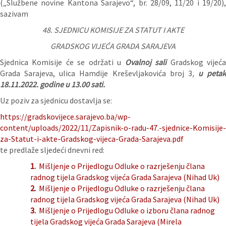
(„Službene novine Kantona Sarajevo“, br. 28/09, 11/20 i 19/20),
sazivam
48. SJEDNICU KOMISIJE ZA STATUT I AKTE
GRADSKOG VIJEĆA GRADA SARAJEVA
Sjednica Komisije će se održati u
Ovalnoj sali
Gradskog vijeć
Grada Sarajeva, ulica Hamdije Kreševljakovića broj 3
,
u petak
18.11.2022. godine u
13.00 sati.
Uz poziv za sjednicu dostavlja se:
https://gradskovijece.sarajevo.ba/wp-
content/uploads/2022/11/Zapisnik-o-radu-47.-sjednice-Komisije-
za-Statut-i-akte-Gradskog-vijeca-Grada-Sarajeva.pdf
te predlaže sljedeći dnevni red:
1.
Mišljenje o Prijedlogu Odluke o razrješenju člana
radnog tijela Gradskog vijeća Grada Sarajeva (Nihad Uk)
2.
Mišljenje o Prijedlogu Odluke o razrješenju člana
radnog tijela Gradskog vijeća Grada Sarajeva (Nihad Uk)
3.
Mišljenje o Prijedlogu Odluke o izboru člana radnog
tijela Gradskog vijeća Grada Sarajeva (Mirela