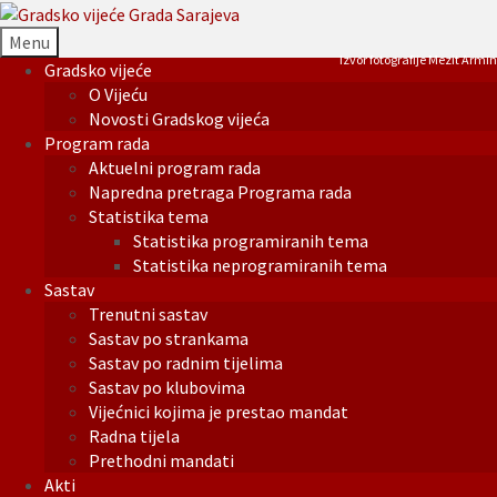
Menu
Izvor fotografije Mezit Armin
Gradsko vijeće
O Vijeću
Novosti Gradskog vijeća
Program rada
Aktuelni program rada
Napredna pretraga Programa rada
Statistika tema
Statistika programiranih tema
Statistika neprogramiranih tema
Sastav
Trenutni sastav
Sastav po strankama
Sastav po radnim tijelima
Sastav po klubovima
Vijećnici kojima je prestao mandat
Radna tijela
Prethodni mandati
Akti