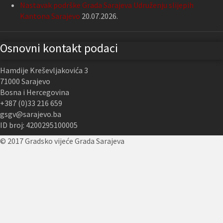
Nastavak podrške Grada Sarajeva Udruženju slijepih
Kantona Sarajevo
20.07.2026.
Osnovni kontakt podaci
Hamdije Kreševljakovića 3
71000 Sarajevo
Bosna i Hercegovina
+387 (0)33 216 659
gsgv@sarajevo.ba
ID broj: 4200295100005
© 2017 Gradsko vijeće Grada Sarajeva